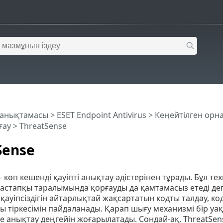
 анықтамасы
>
ESET Endpoint Antivirus
>
Кеңейтілген орн
ғау
> ThreatSense
Sense
– көп кешенді қауіпті анықтау әдістерінен тұрады. Бұл те
стапқы таралымында қорғауды да қамтамасыз етеді деген
 қауіпсіздігін айтарлықтай жақсартатын кодты талдау, к
 тіркесімін пайдаланады. Қарап шығу механизмі бір уа
не анықтау деңгейін жоғарылатады. Сондай-ақ, ThreatSen