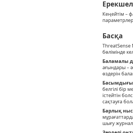
Ерекшел
Кеңейтім – ф
параметрлері
Басқа
ThreatSense
бөлімінде ке
Баламалы д
ағындары – ә
өздерін бал
Басымдығы 
белгілі бір 
істейтін бо
сақтауға бол
Барлық ныс
мұрағаттард
шығу журнал
Зерделі оң