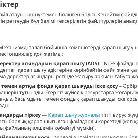
іктер
айл атауының нүктемен бөлінген бөлігі. Кеңейтім файл
н реттеудің бұл бөлімі тексерілетін файл түрлерін анықт
 Механизмді талап бойынша компьютерді қарап шығу үші
лесі опциялар қол жетімді:
еректер ағындарын қарап шығу (ADS)
– NTFS файлдық
деттегі қарап шығу әдістеріне көрінбейтін файл және 
ама деректер ағындары ретінде жасыру арқылы табуға ж
төмен артқы фонда қарап шығуды іске қосу
– Әрбір
мөлшерін тұтынады. Егер сіз жүйелік ресурстарға жоғары
лсаңыз, басымдығы төмен фондық қарап шығуды іске қо
ады.
андарды тіркеу
—
Қарап шығу журналы
тіпті вирус жұ
ағы барлық қарап шығылған файлдарды көрсетеді (көп қ
ы файлының өлшемін көбейтуі мүмкін).
тайландыруды қосу
– зерделі оңтайландыру қосулы бо