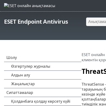
ESET Endpoint Antivirus
ESET онлайн
клиентін қор
Threat
ThreatSense 
тарауының ба
кезінде жүйе
қолтаңбалары
тиімділік жә