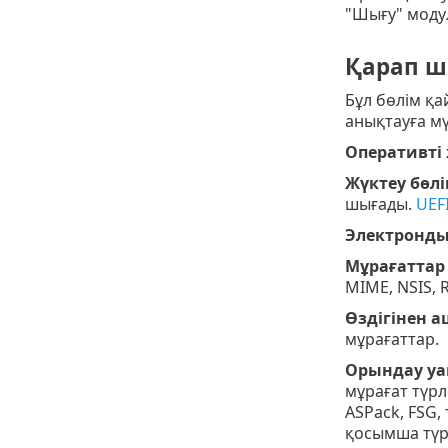
"Шығу" модул
Қарап ш
Бұл бөлім қ
анықтауға мү
Оперативті
Жүктеу бөлі
шығады.
UEF
Электронд
Мұрағаттар
MIME, NSIS, R
Өздігінен 
мұрағаттар.
Орындау у
мұрағат түр
ASPack, FSG
қосымша түрі