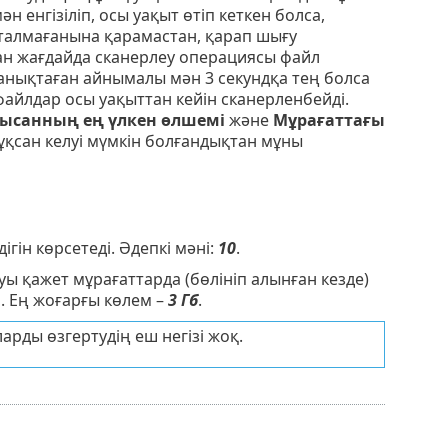
енгізіліп, осы уақыт өтіп кеткен болса,
талмағанына қарамастан, қарап шығу
ған жағдайда сканерлеу операциясы файл
анықтаған айнымалы мән 3 секундқа тең болса
файлдар осы уақыттан кейін сканерленбейді.
ысанның ең үлкен өлшемі
және
Мұрағаттағы
ұқсан келуі мүмкін болғандықтан мұны
гін көрсетеді. Әдепкі мәні:
10
.
ы қажет мұрағаттарда (бөлініп алынған кезде)
і. Ең жоғарғы көлем –
3 Гб
.
арды өзгертудің еш негізі жоқ.