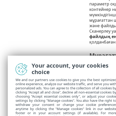
параметр оқш
контейнер н
мүмкіндігінш
мұрағаттан 
және файлды 
Сканерлеу уа
файлдың ең
қолданбаған 
Мұрағат
Your account, your cookies
Мұрағат енг
choice
Мұрағаттағ
қамтылған фа
We and our partners use cookies to give you the best optimize
online experience, analyze our website traffic, and serve you wit
Біз әде
personalized ads. You can agree to the collection of all cookies b
clicking "Accept all and close", decline all non-essential cookies b
choosing "Accept essential cookies only", or adjust your cooki
settings by clicking "Manage cookies". You also have the right t
withdraw your consent or change your cookie preference
anytime by clicking the "Manage cookies" link in our websit
footer or in your account settings (if available). For mor