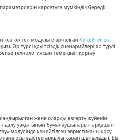
параметрлерін көрсетуге мүмкіндік береді:
н кез келген модульге арналған
Кеңейтілген
з). Әр түрлі қауіпсіздік сценарийлері әр түрлі
Sense технологиясын төмендегі қорғау
йландырылған және оларды өзгерту жүйенің
орындалу уақытының бумалаушыларын әрқашан
ау» модулінде кеңейтілген эвристиканы қосу
р ғана осы әдістер арқылы қарап шығылады). Біз