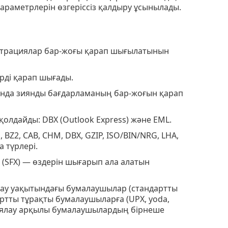
араметрлерін өзгеріссіз қалдыру ұсынылады.
ьтрациялар бар-жоғы қарап шығылатынын
рді қарап шығады.
сында зиянды бағдарламаның бар-жоғын қарап
қолдайды: DBX (Outlook Express) және EML.
BZ2, CAB, CHM, DBX, GZIP, ISO/BIN/NRG, LHA,
а түрлері.
 (SFX) — өздерін шығарып ала алатын
дау уақытындағы бумалаушылар (стандартты
ртты тұрақты бумалаушыларға (UPX, yoda,
яциялау арқылы бумалаушылардың бірнеше