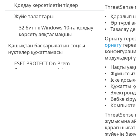
ThreatSense 
Қаралып шы
Әр түрлі а
Тазалау де
Орнату терез
орнату
терез
конфигурация
модульдері 
Нақты уақ
Жұмыссыз 
Іске қосыл
Құжатты қ
Электронд
Вебке кіру
Компьютер
ThreatSense
жұмысына ай
қарап шығаты
жүйенің баяу