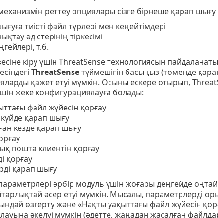
механизмін реттеу опциялары сізге бірнеше қарап шығу 
ғуға тиісті файл түрлері мен кеңейтімдері
нықтау әдістерінің тіркесімі
ңгейлері, т.б.
есіне кіру үшін ThreatSense технологиясын пайдаланаты
есіндегі
ThreatSense
түймешігін басыңыз (төменде қараңы
ларды қажет етуі мүмкін. Осыны ескере отырып, Threat
үшін жеке конфигурациялауға болады:
ыттағы файл жүйесін қорғау
күйде қарап шығу
ған кезде қарап шығу
орғау
ық пошта клиентін қорғау
ді қорғау
ді қарап шығу
 параметрлері әрбір модуль үшін жоғары деңгейде оңта
тарлықтай әсер етуі мүмкін. Мысалы, параметрлерді 
ндай өзгерту және «Нақты уақыттағы файл жүйесін қорғ
лауына әкелуі мүмкін (әдетте, жаңадан жасалған файлда