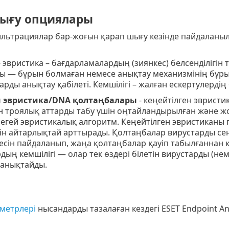
ығу опциялары
льтрациялар бар-жоғын қарап шығу кезінде пайдаланыл
 эвристика – бағдарламалардың (зиянкес) белсенділігін
 — бұрын болмаған немесе анықтау механизмінің бұрынғ
рды анықтау қабілеті. Кемшілігі – жалған ескертулердің
н эвристика/DNA қолтаңбалары
- кеңейтілген эврист
н троялық аттарды табу үшін оңтайландырылған және жо
егей эвристикалық алгоритм. Кеңейтілген эвристиканы п
рін айтарлықтай арттырады. Қолтаңбалар вирустарды се
сін пайдаланып, жаңа қолтаңбалар қауіп табылғаннан ке
ың кемшілігі — олар тек өздері білетін вирустарды (не
 анықтайды.
аметрлері
нысандарды тазалаған кездегі ESET Endpoint An