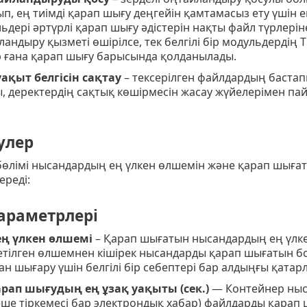
п, ең тиімді қарап шығу деңгейін қамтамасыз ету үшін
ьдері әртүрлі қарап шығу әдістерін нақты файл түрлері
андыру қызметі өшірілсе, тек белгілі бір модульдердің 
 ғана қарап шығу барысында қолданылады.
уақыт белгісін сақтау
– тексерілген файлдардың бастап
, деректердің сақтық көшірмесін жасау жүйелерімен па
улер
өлімі нысандардың ең үлкен өлшемін және қарап шығаты
ереді:
араметрлері
ң үлкен өлшемі
– Қарап шығатын нысандардың ең үлке
етілген өлшемнен кішірек нысандарды қарап шығатын бо
н шығару үшін белгілі бір себептері бар алдыңғы қатар
рап шығудың ең ұзақ уақыты (сек.)
— Контейнер ныса
ше тіркемесі бар электрондық хабар) файлдарды қарап 