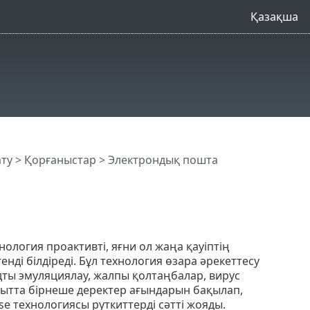
Қазақша
ату
>
Қорғаныстар
>
Электрондық пошта
хнология проактивті, яғни ол жаңа қауіптің
ді білдіреді. Бұл технология өзара әрекеттесу
одты эмуляциялау, жалпы қолтаңбалар, вирус
қытта бірнеше деректер ағындарын бақылап,
se технологиясы руткиттерді сәтті жояды.