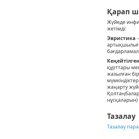
Қарап ш
Жүйеде инфи
жетімді:
Эвристика
–
артықшылығы
бағдарламала
Кеңейтілге
құрттары ме
жазылған бір
мүмкіндікте
жаңарту жүйе
Қолтаңбалард
нұсқаларын)
Тазалау
Тазалау пар