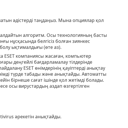
атын әдістерді таңдаңыз. Мына опциялар қол
 талдайтын алгоритм. Осы технологияның басты
ы нұсқасында белгісіз болған зиянкес
 болу ықтималдығы (өте аз).
ика ESET компаниясы жасаған, компьютер
ғары деңгейлі бағдарламалау тілдерінде
айдалану ESET өнімдерінің қауіптерді анықтау
німді түрде табады және анықтайды. Автоматты
йін бірнеше сағат ішінде қол жетімді болады.
месе осы вирустардың аздап өзгертілген
tivirus әрекетін анықтайды.