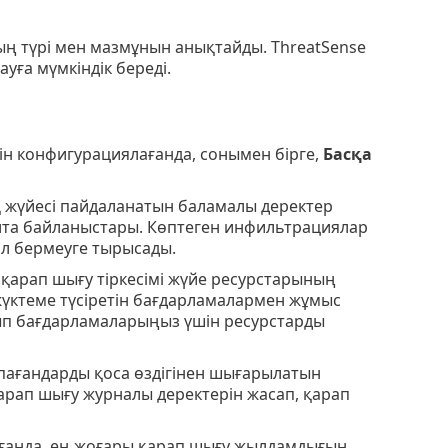
дың түрі мен мазмұнын анықтайды. ThreatSense
ауға мүмкіндік береді.
н конфигурациялағанда, сонымен бірге,
Басқа
 жүйесі пайдаланатын баламалы деректер
қалта байланыстары. Көптеген инфильтрациялар
ол бермеуге тырысады.
 қарап шығу тіркесімі жүйе ресурстарының
 жүктеме түсіретін бағдарламалармен жұмыс
сып бағдарламаларыңыз үшін ресурстарды
қпағандарды қоса өздігінен шығарылатын
арап шығу журналы деректерін жасап, қарап
лғанда, ең жоғары қарап шығу жылдамдығын