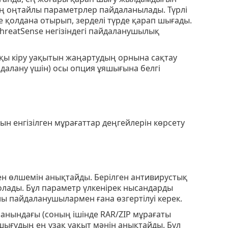
 ең оңтайлы параметрлер пайдаланылады. Түрлі
не қолдана отырып, зерделі түрде қарап шығады.
ThreatSense негізіндегі пайдаланушылық
қы кіру уақытын жаңартудың орнына сақтау
йдалану үшін) осы опция ұяшығына белгі
н енгізілген мұрағаттар деңгейлерін көрсету
н өлшемін анықтайды. Берілген антивирустық
лады. Бұл параметр үлкенірек нысандарды
лы пайдаланушылармен ғана өзгертілуі керек.
нындағы (соның ішінде RAR/ZIP мұрағаты
шығудың ең ұзақ уақыт мәнін анықтайды. Бұл