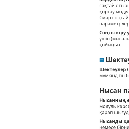
сақтай отыры
қорғау модул
Смарт оңтайл
параметрлер
Соңғы кіру 
үшін (мысалы
қойыңыз.
Шекте
Шектеулер
б
мүмкіндігін б
Нысан п
Нысанның е
модуль көрс
қарап шығуда
Нысанды қа
немесе бірне