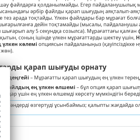
ау файлдарға қолданылмайды. Егер пайдаланушылық мән 
ысанындағы әрбір файлды қарап шығудың аяқталып-аяқ
е тез арада тоқтайды. Үлкен файлдары бар мұрағат бол
шығарылғанға дейін тоқтамайды (мысалы, пайдаланушы 
шығарып алу 5 секундқа созылса). Мұрағаттағы қалған 
қытын, соның ішінде үлкен мұрағаттарды шектеу үшін,
Н
 үлкен көлемі
опциясын пайдаланыңыз (қауіпсіздікке н
жөн).
тарды қарап шығуды орнату
ізу деңгейі
– Мұрағатты қарап шығудың ең үлкен тереңді
ы файлдың ең үлкен өлшемі
– бұл опция қарап шығылу
йлдар үшін ең үлкен өлшемді көрсету мүмкіндігін беред
d
h
пкі мәндерді өзгертуді ұсынбаймыз; қалыпты жағдайда ол
y
y
e
o
s
e
e