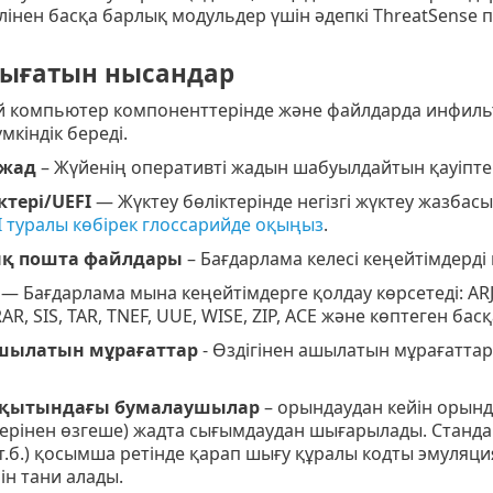
інен басқа барлық модульдер үшін әдепкі ThreatSense п
ығатын нысандар
ай компьютер компоненттерінде және файлдарда инфил
мкіндік береді.
 жад
– Жүйенің оперативті жадын шабуылдайтын қауіпте
ктері/UEFI
— Жүктеу бөліктерінде негізгі жүктеу жазба
I туралы көбірек глоссарийде оқыңыз
.
ық пошта файлдары
– Бағдарлама келесі кеңейтімдерді 
— Бағдарлама мына кеңейтімдерге қолдау көрсетеді: ARJ, 
AR, SIS, TAR, TNEF, UUE, WISE, ZIP, ACE және көптеген басқ
ашылатын мұрағаттар
- Өздігінен ашылатын мұрағаттар
ақытындағы бумалаушылар
– орындаудан кейін орын
лерінен өзгеше) жадта сығымдаудан шығарылады. Станда
, т.б.) қосымша ретінде қарап шығу құралы кодты эмул
н тани алады.