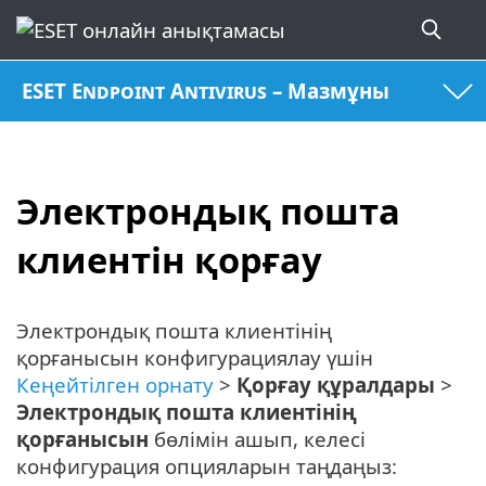
ESET Endpoint Antivirus – Мазмұны
Электрондық пошта
клиентін қорғау
Электрондық пошта клиентінің
қорғанысын конфигурациялау үшін
Кеңейтілген орнату
>
Қорғау құралдары
>
Электрондық пошта клиентінің
қорғанысын
бөлімін ашып, келесі
конфигурация опцияларын таңдаңыз: