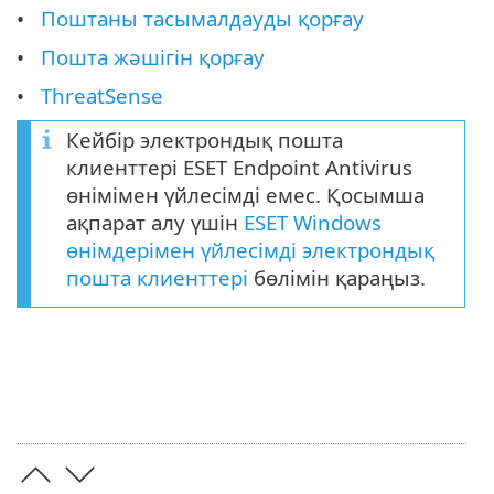
Поштаны тасымалдауды қорғау
Пошта жәшігін қорғау
ThreatSense
Кейбір электрондық пошта
клиенттері ESET Endpoint Antivirus
өнімімен үйлесімді емес. Қосымша
ақпарат алу үшін
ESET Windows
өнімдерімен үйлесімді электрондық
пошта клиенттері
бөлімін қараңыз.