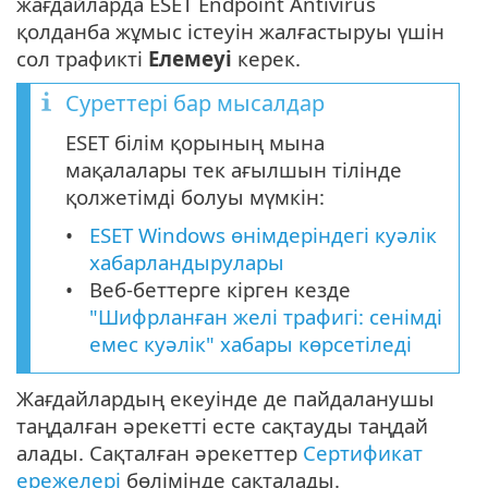
жағдайларда ESET Endpoint Antivirus
қолданба жұмыс істеуін жалғастыруы үшін
сол трафикті
Елемеуі
керек.
Суреттері бар мысалдар
ESET білім қорының мына
мақалалары тек ағылшын тілінде
қолжетімді болуы мүмкін:
ESET Windows өнімдеріндегі куәлік
хабарландырулары
Веб-беттерге кірген кезде
"Шифрланған желі трафигі: сенімді
емес куәлік" хабары көрсетіледі
Жағдайлардың екеуінде де пайдаланушы
таңдалған әрекетті есте сақтауды таңдай
алады. Сақталған әрекеттер
Сертификат
ережелері
бөлімінде сақталады.