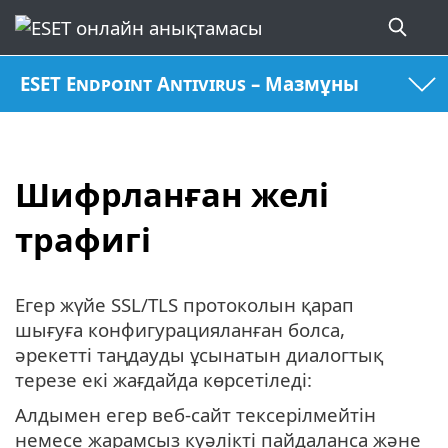
ESET Endpoint Antivirus – Мазмұны
Шифрланған желі
трафигі
Егер жүйе SSL/TLS протоколын қарап
шығуға конфигурацияланған болса,
әрекетті таңдауды ұсынатын диалогтық
терезе екі жағдайда көрсетіледі:
Алдымен егер веб-сайт тексерілмейтін
немесе жарамсыз куәлікті пайдаланса және