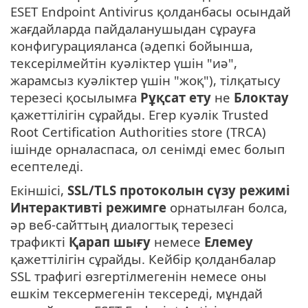
ESET Endpoint Antivirus қолданбасы осындай
жағдайларда пайдаланушыдан сұрауға
конфигурацияланса (әдепкі бойынша,
тексерілмейтін куәліктер үшін "иә",
жарамсыз куәліктер үшін "жоқ"), тілқатысу
терезесі қосылымға
Рұқсат ету
не
Блоктау
қажеттілігін сұрайды. Егер куәлік Trusted
Root Certification Authorities store (TRCA)
ішінде орналаспаса, ол сенімді емес болып
есептеледі.
Екіншісі,
SSL/TLS протоколын сүзу режимі
Интерактивті режимге
орнатылған болса,
әр веб-сайттың диалогтық терезесі
трафикті
Қарап шығу
немесе
Елемеу
қажеттілігін сұрайды. Кейбір қолданбалар
SSL трафигі өзгертілмегенін немесе оны
ешкім тексермегенін тексереді, мұндай