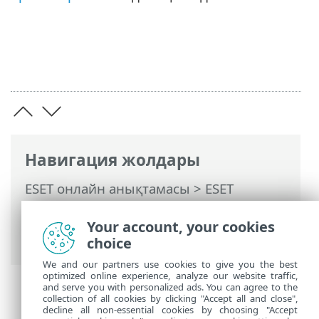
Навигация жолдары
ESET онлайн анықтамасы
>
ESET
Endpoint Antivirus
>
Кеңейтілген орнату
>
Қорғаныстар
>
SSL/TLS
> Шифрланған
Your account, your cookies
желі трафигі
choice
We and our partners use cookies to give you the best
optimized online experience, analyze our website traffic,
and serve you with personalized ads. You can agree to the
collection of all cookies by clicking "Accept all and close",
decline all non-essential cookies by choosing "Accept