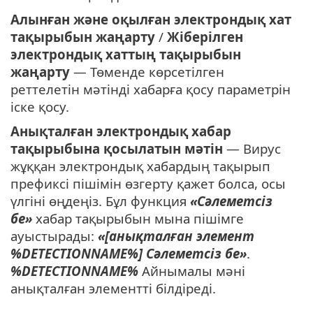
Алынған және оқылған электрондық хат
тақырыбын жаңарту
/
Жіберілген
электрондық хаттың тақырыбын
жаңарту
— Төменде көрсетілген
реттелетін мәтінді хабарға қосу параметрін
іске қосу.
Анықталған электрондық хабар
тақырыбына қосылатын мәтін
— Вирус
жұққан электрондық хабардың тақырып
префиксі пішімін өзгерту қажет болса, осы
үлгіні өңдеңіз. Бұл функция
«Сәлеметсіз
бе»
хабар тақырыбын мына пішімге
ауыстырады:
«[анықталған элемент
%DETECTIONNAME%] Сәлеметсіз бе»
.
%DETECTIONNAME%
Айнымалы мәні
анықталған элементті білдіреді.