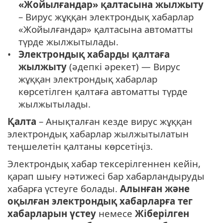
«Жойылғандар» қалтасына жылжыту
– Вирус жұққан электрондық хабарлар
«Жойылғандар» қалтасына автоматты
түрде жылжытылады.
Электрондық хабарды қалтаға
жылжыту
(әдепкі әрекет) — Вирус
жұққан электрондық хабарлар
көрсетілген қалтаға автоматты түрде
жылжытылады.
Қалта
– Анықталған кезде вирус жұққан
электрондық хабарлар жылжытылатын
теңшелетін қалтаны көрсетіңіз.
Электрондық хабар тексерілгеннен кейін,
қарап шығу нәтижесі бар хабарландыруды
хабарға үстеуге болады.
Алынған және
оқылған электрондық хабарларға тег
хабарларын үстеу
немесе
Жіберілген