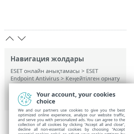
Навигация жолдары
ESET онлайн анықтамасы
>
ESET
Endpoint Antivirus
>
Кеңейтілген орнату
>
Қорғаныстар
>
Электрондық пошта
клиентін қорғау
>
Пошта жәшігін
Your account, your cookies
қорғау
> Жауап
choice
We and our partners use cookies to give you the best
optimized online experience, analyze our website traffic,
and serve you with personalized ads. You can agree to the
collection of all cookies by clicking "Accept all and close",
decline all non-essential cookies by choosing "Accept