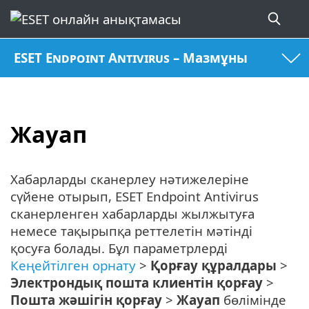
ESET Endpoint Antivirus – Мазмұны
Жауап
Хабарларды сканерлеу нәтижелеріне
сүйене отырып, ESET Endpoint Antivirus
сканерленген хабарларды жылжытуға
немесе тақырыпқа реттелетін мәтінді
қосуға болады. Бұл параметрлерді
Кеңейтілген орнату
>
Қорғау құралдары
>
Электрондық пошта клиентін қорғау
>
Пошта жәшігін қорғау
>
Жауап
бөлімінде