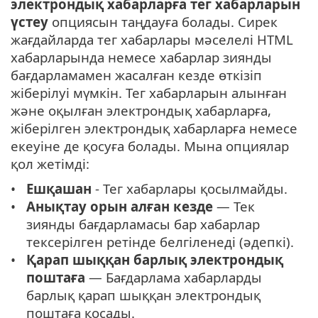
электрондық хабарларға тег хабарларын
үстеу
опциясын таңдауға болады. Сирек
жағдайларда тег хабарлары мәселелі HTML
хабарларында немесе хабарлар зиянды
бағдарламамен жасалған кезде өткізіп
жіберілуі мүмкін. Тег хабарларын алынған
және оқылған электрондық хабарларға,
жіберілген электрондық хабарларға немесе
екеуіне де қосуға болады. Мына опциялар
қол жетімді:
Ешқашан
- Тег хабарлары қосылмайды.
Анықтау орын алған кезде
— Тек
зиянды бағдарламасы бар хабарлар
тексерілген ретінде белгіленеді (әдепкі).
Қарап шыққан барлық электрондық
поштаға
— Бағдарлама хабарларды
барлық қарап шыққан электрондық
поштаға қосады.