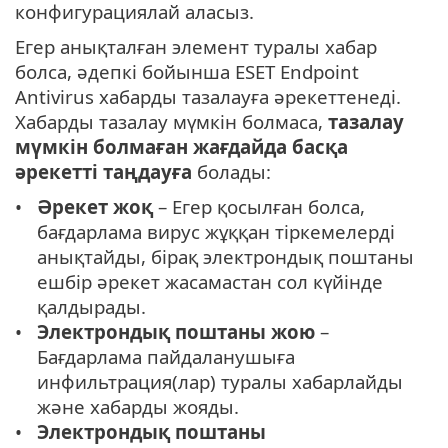
конфигурациялай аласыз.
Егер анықталған элемент туралы хабар
болса, әдепкі бойынша ESET Endpoint
Antivirus хабарды тазалауға әрекеттенеді.
Хабарды тазалау мүмкін болмаса,
тазалау
мүмкін болмаған жағдайда басқа
әрекетті таңдауға
болады:
Әрекет жоқ
– Егер қосылған болса,
бағдарлама вирус жұққан тіркемелерді
анықтайды, бірақ электрондық поштаны
ешбір әрекет жасамастан сол күйінде
қалдырады.
Электрондық поштаны жою
–
Бағдарлама пайдаланушыға
инфильтрация(лар) туралы хабарлайды
және хабарды жояды.
Электрондық поштаны