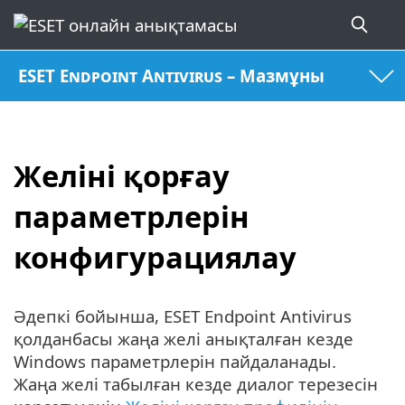
ESET Endpoint Antivirus – Мазмұны
Желіні қорғау
параметрлерін
конфигурациялау
Әдепкі бойынша, ESET Endpoint Antivirus
қолданбасы жаңа желі анықталған кезде
Windows параметрлерін пайдаланады.
Жаңа желі табылған кезде диалог терезесін