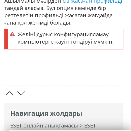
Ашылмалы мәзірден
сіз жасаған профильді
таңдай аласыз. Бұл опция кемінде бір
реттелетін профильді жасаған жағдайда
ғана қол жетімді болады.
Желіні дұрыс конфигурацияламау
компьютерге қауіп төндіруі мүмкін.
Навигация жолдары
ESET онлайн анықтамасы
>
ESET