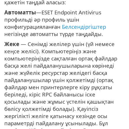
қажетін таңдай аласыз:
Автоматты
—ESET Endpoint Antivirus
профильді әр профиль үшін
конфигурацияланған
Белсендіргіштер
негізінде автоматты түрде таңдайды.
Жеке
— Сенімді желілер үшін (үй немесе
кеңсе желісі). Компьютеріңіз және
компьютеріңізде сақталған ортақ файлдар
басқа желі пайдаланушыларына көрінеді
және жүйелік ресурстар желідегі басқа
пайдаланушылар үшін қолжетімді (ортақ
файлдар мен принтерлерге кіру рұқсаты
беріледі, кіріс RPC байланысы іске
қосылады және жұмыс үстелін қашықтан
бөлісу қолжетімді болады). Қауіпсіз
жергілікті желіге қатынасу кезінде осы
параметрді пайдалану ұсынылады. Бұл