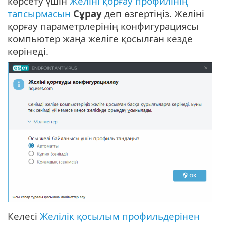
көрсету үшін
Желіні қорғау профилінің
тапсырмасын
Сұрау
деп өзгертіңіз. Желіні
қорғау параметрлерінің конфигурациясы
компьютер жаңа желіге қосылған кезде
көрінеді.
Келесі
Желілік қосылым профильдерінен