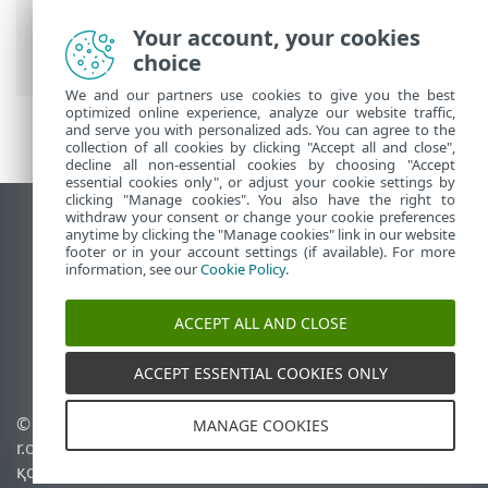
Endpoint Antivirus
>
Іске кірісу
> Желіні
қорғау параметрлерін
Your account, your cookies
конфигурациялау
choice
We and our partners use cookies to give you the best
optimized online experience, analyze our website traffic,
and serve you with personalized ads. You can agree to the
collection of all cookies by clicking "Accept all and close",
decline all non-essential cookies by choosing "Accept
essential cookies only", or adjust your cookie settings by
clicking "Manage cookies". You also have the right to
withdraw your consent or change your cookie preferences
Жұмыс үстеліндегі сайтты қарау
anytime by clicking the "Manage cookies" link in our website
footer or in your account settings (if available). For more
End of Life
information, see our
Cookie Policy
.
ESET білім қоры
ESET форумы
ACCEPT ALL AND CLOSE
ESET Status Portal
Аймақтық қолдау
ACCEPT ESSENTIAL COOKIES ONLY
© 1992 - 2026 ESET, spol. s
Cookie файлдарын
MANAGE COOKIES
r.o. - Барлық құқықтары
басқару
қорғалған.
Cookie саясаты