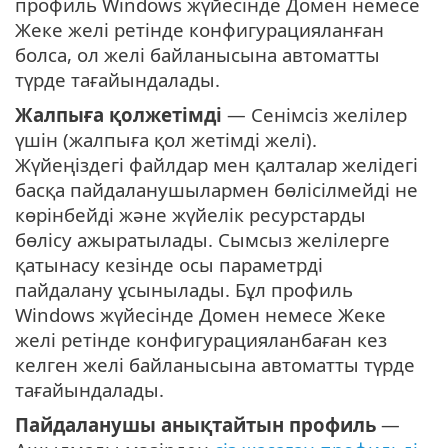
профиль Windows жүйесінде Домен немесе
Жеке желі ретінде конфигурацияланған
болса, ол желі байланысына автоматты
түрде тағайындалады.
Жалпыға қолжетімді
— Сенімсіз желілер
үшін (жалпыға қол жетімді желі).
Жүйеңіздегі файлдар мен қалталар желідегі
басқа пайдаланушылармен бөлісілмейді не
көрінбейді және жүйелік ресурстарды
бөлісу ажыратылады. Сымсыз желілерге
қатынасу кезінде осы параметрді
пайдалану ұсынылады. Бұл профиль
Windows жүйесінде Домен немесе Жеке
желі ретінде конфигурацияланбаған кез
келген желі байланысына автоматты түрде
тағайындалады.
Пайдаланушы анықтайтын профиль
—