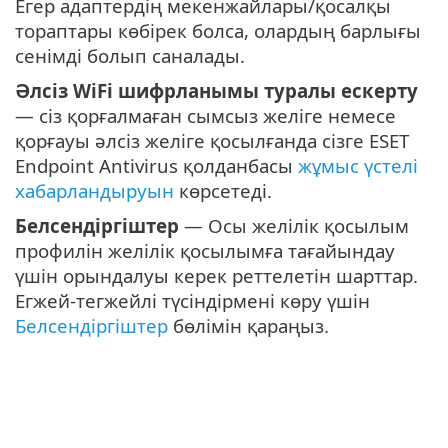
Егер адаптердің мекенжайлары/қосалқы
тораптары көбірек болса, олардың барлығы
сенімді болып саналады.
Әлсіз WiFi шифрланымы туралы ескерту
— сіз қорғалмаған сымсыз желіге немесе
қорғауы әлсіз желіге қосылғанда сізге ESET
Endpoint Antivirus қолданбасы
жұмыс үстелі
хабарландыруын
көрсетеді.
Белсендіргіштер
— Осы желілік қосылым
профилін желілік қосылымға тағайындау
үшін орындалуы керек реттелетін шарттар.
Егжей-тегжейлі түсіндірмені көру үшін
Белсендіргіштер
бөлімін қараңыз.