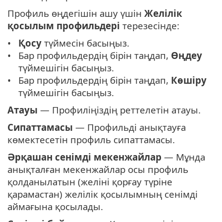
Профиль өңдегішін ашу үшін
Желілік
қосылым профильдері
терезесінде:
Қосу
түймесін басыңыз.
Бар профильдердің бірін таңдап,
Өңдеу
түймешігін басыңыз.
Бар профильдердің бірін таңдап,
Көшіру
түймешігін басыңыз.
Атауы
— Профиліңіздің реттелетін атауы.
Сипаттамасы
— Профильді анықтауға
көмектесетін профиль сипаттамасы.
Әрқашан сенімді мекенжайлар
— Мұнда
анықталған мекенжайлар осы профиль
қолданылатын (желіні қорғау түріне
қарамастан) желілік қосылымның сенімді
аймағына қосылады.