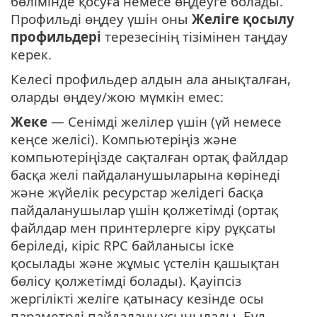
бөлімінде қосуға немесе өңдеуге болады.
Профильді өңдеу үшін оны
Желіге қосылу
профильдері
терезесінің тізімінен таңдау
керек.
Келесі профильдер алдын ала анықталған,
оларды өңдеу/жою мүмкін емес:
Жеке
— Сенімді желілер үшін (үй немесе
кеңсе желісі). Компьютеріңіз және
компьютеріңізде сақталған ортақ файлдар
басқа желі пайдаланушыларына көрінеді
және жүйелік ресурстар желідегі басқа
пайдаланушылар үшін қолжетімді (ортақ
файлдар мен принтерлерге кіру рұқсаты
беріледі, кіріс RPC байланысы іске
қосылады және жұмыс үстелін қашықтан
бөлісу қолжетімді болады). Қауіпсіз
жергілікті желіге қатынасу кезінде осы
параметрді пайдалану ұсынылады. Бұл