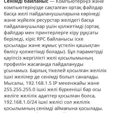
Сенімді байланыс
— Компьютеріңіз және
компьютеріңізде сақталған ортақ файлдар
басқа желі пайдаланушыларына көрінеді
және жүйелік ресурстар желідегі басқа
пайдаланушылар үшін қолжетімді (ортақ
файлдар мен принтерлерге кіру рұқсаты
беріледі, кіріс RPC байланысы іске
қосылады және жұмыс үстелін қашықтан
бөлісу қолжетімді болады). Бұл параметрді
қауіпсіз жергілікті желі қосылымының
профилін жасағанда пайдалануды
ұсынамыз. Барлық тікелей қосылған желілік
ішкі желілер де сенімді болып саналады.
Мысалы, 192.168.1.5 IP мекенжайы және
255.255.255.0 ішкі желі бүркеніші бар осы
желіге желілік адаптер қосылған болса,
192.168.1.0/24 ішкі желісі сол желілік
қосылымның сенімді аймағына қосылады.