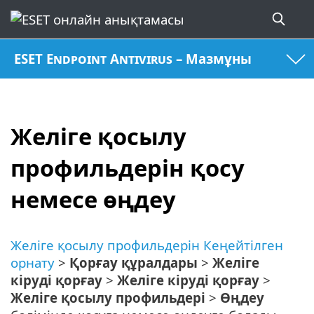
ESET Endpoint Antivirus – Мазмұны
Желіге қосылу
профильдерін қосу
немесе өңдеу
Желіге қосылу профильдерін
Кеңейтілген
орнату
>
Қорғау құралдары
>
Желіге
кіруді қорғау
>
Желіге кіруді қорғау
>
Желіге қосылу профильдері
>
Өңдеу