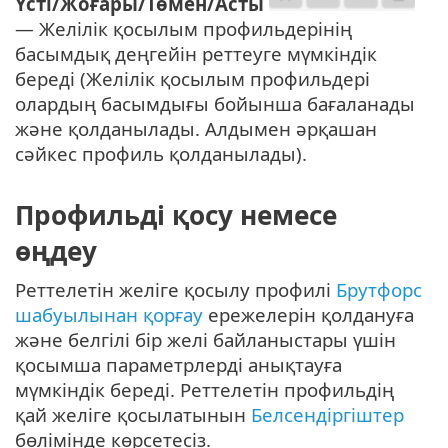
Үсті/Жоғары/Төмен/Асты
— Желілік қосылым профильдерінің
басымдық деңгейін реттеуге мүмкіндік
береді (Желілік қосылым профильдері
олардың басымдығы бойынша бағаланады
және қолданылады. Алдымен әрқашан
сәйкес профиль қолданылады).
Профильді қосу немесе
өңдеу
Реттелетін желіге қосылу профилі
Брутфорс
шабуылынан қорғау
ережелерін қолдануға
және белгілі бір желі байланыстары үшін
қосымша параметрлерді анықтауға
мүмкіндік береді. Реттелетін профильдің
қай желіге қосылатынын
Белсендіргіштер
бөлімінде көрсетесіз.