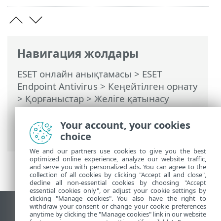
Навигация жолдары
ESET онлайн анықтамасы
>
ESET
Endpoint Antivirus
>
Кеңейтілген орнату
>
Қорғаныстар
>
Желіге қатынасу
қорғанысы
>
Желіге қосылу
профильдері
> Желіге қосылу
Your account, your cookies
профильдерін қосу немесе өңдеу
choice
We and our partners use cookies to give you the best
optimized online experience, analyze our website traffic,
and serve you with personalized ads. You can agree to the
collection of all cookies by clicking "Accept all and close",
decline all non-essential cookies by choosing "Accept
essential cookies only", or adjust your cookie settings by
clicking "Manage cookies". You also have the right to
withdraw your consent or change your cookie preferences
Жұмыс үстеліндегі сайтты қарау
anytime by clicking the "Manage cookies" link in our website