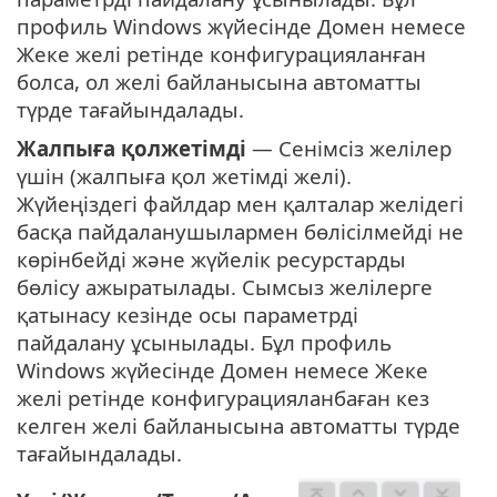
профиль Windows жүйесінде Домен немесе
Жеке желі ретінде конфигурацияланған
болса, ол желі байланысына автоматты
түрде тағайындалады.
Жалпыға қолжетімді
— Сенімсіз желілер
үшін (жалпыға қол жетімді желі).
Жүйеңіздегі файлдар мен қалталар желідегі
басқа пайдаланушылармен бөлісілмейді не
көрінбейді және жүйелік ресурстарды
бөлісу ажыратылады. Сымсыз желілерге
қатынасу кезінде осы параметрді
пайдалану ұсынылады. Бұл профиль
Windows жүйесінде Домен немесе Жеке
желі ретінде конфигурацияланбаған кез
келген желі байланысына автоматты түрде
тағайындалады.