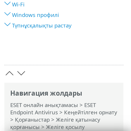
Wi-Fi
Windows профилі
Түпнұсқалықты растау
Навигация жолдары
ESET онлайн анықтамасы
>
ESET
Endpoint Antivirus
>
Кеңейтілген орнату
>
Қорғаныстар
>
Желіге қатынасу
қорғанысы
>
Желіге қосылу