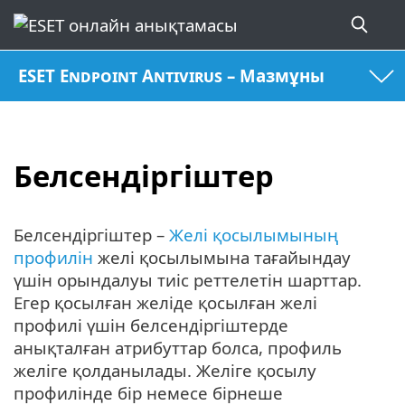
ESET Endpoint Antivirus – Мазмұны
Белсендіргіштер
Белсендіргіштер –
Желі қосылымының
профилін
желі қосылымына тағайындау
үшін орындалуы тиіс реттелетін шарттар.
Егер қосылған желіде қосылған желі
профилі үшін белсендіргіштерде
анықталған атрибуттар болса, профиль
желіге қолданылады. Желіге қосылу
профилінде бір немесе бірнеше