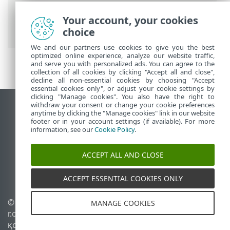
профильдері
>
Желіге қосылу
профильдерін қосу немесе өңдеу
>
Your account, your cookies
Белсендіргіштер
choice
We and our partners use cookies to give you the best
optimized online experience, analyze our website traffic,
and serve you with personalized ads. You can agree to the
collection of all cookies by clicking "Accept all and close",
decline all non-essential cookies by choosing "Accept
essential cookies only", or adjust your cookie settings by
clicking "Manage cookies". You also have the right to
withdraw your consent or change your cookie preferences
Жұмыс үстеліндегі сайтты қарау
anytime by clicking the "Manage cookies" link in our website
footer or in your account settings (if available). For more
End of Life
information, see our
Cookie Policy
.
ESET білім қоры
ESET форумы
ACCEPT ALL AND CLOSE
ESET Status Portal
Аймақтық қолдау
ACCEPT ESSENTIAL COOKIES ONLY
© 1992 - 2026 ESET, spol. s
Cookie файлдарын
MANAGE COOKIES
r.o. - Барлық құқықтары
басқару
қорғалған.
Cookie саясаты