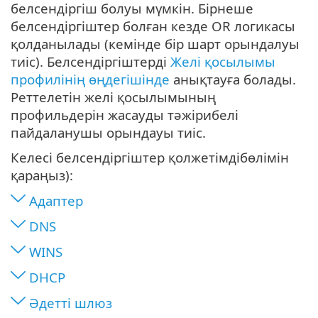
белсендіргіш болуы мүмкін. Бірнеше
белсендіргіштер болған кезде OR логикасы
қолданылады (кемінде бір шарт орындалуы
тиіс). Белсендіргіштерді
Желі қосылымы
профилінің өңдегішінде
анықтауға болады.
Реттелетін желі қосылымының
профильдерін жасауды тәжірибелі
пайдаланушы орындауы тиіс.
Келесі белсендіргіштер қолжетімдібөлімін
қараңыз):
Адаптер
DNS
WINS
DHCP
Әдетті шлюз