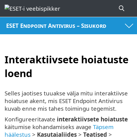
ESET Endpoint Antivirus – Sisukord
Interaktiivsete hoiatuste
loend
Selles jaotises tuuakse välja mitu interaktiivse
hoiatuse akent, mis ESET Endpoint Antivirus
kuvab enne mis tahes toimingu tegemist.
Konfigureeritavate
interaktiivsete hoiatuste
käitumise kohandamiseks avage
Täpsem
häälestus
>
Kasutajaliides
>
Teatised
>