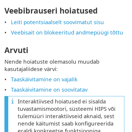
Veebibrauseri hoiatused
Leiti potentsiaalselt soovimatut sisu
Veebisait on blokeeritud andmepüügi tõttu
Arvuti
Nende hoiatuste olemasolu muudab
kasutajaliidese värvi:
Taaskäivitamine on vajalik
Taaskäivitamine on soovitatav
Interaktiivsed hoiatused ei sisalda
tuvastamismootori, süsteemi HIPS või
tulemüüri interaktiivseid aknaid, sest
nende käitumist saab konfigureerida
eraldi konkreetse funktsiooniga.