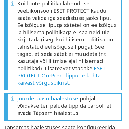
Kui loote poliitika lahenduse
veebikonsooli ESET PROTECT kaudu,
saate valida iga seadistuse jaoks lipu.
Eelisõiguse lipuga sätetel on eelisõigus
ja hilisema poliitikaga ei saa neid üle
kirjutada (isegi kui hilisem poliitika on
tähistatud eelisõiguse lipuga). See
tagab, et seda sätet ei muudeta (nt
kasutaja või liitmise ajal hilisemad
poliitikad). Lisateavet vaadake
ESET
PROTECT On-Prem lippude kohta
käivast võrguspikrist
.
Juurdepääsu häälestuse
põhjal
võidakse teil paluda tippida parool, et
avada Täpsem häälestus.
Täpsemas häälestuses saate konfigureerida