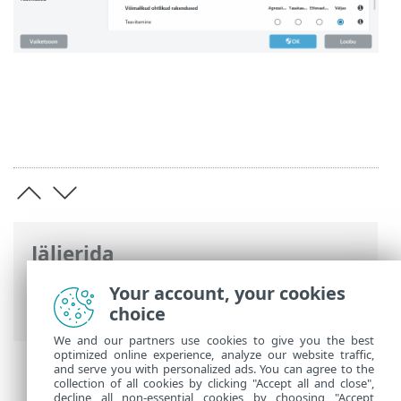
Jäljerida
ESET-i veebispikker
>
ESET Endpoint
Your account, your cookies
Antivirus
>
Täpsem häälestus
choice
We and our partners use cookies to give you the best
optimized online experience, analyze our website traffic,
and serve you with personalized ads. You can agree to the
collection of all cookies by clicking "Accept all and close",
decline all non-essential cookies by choosing "Accept