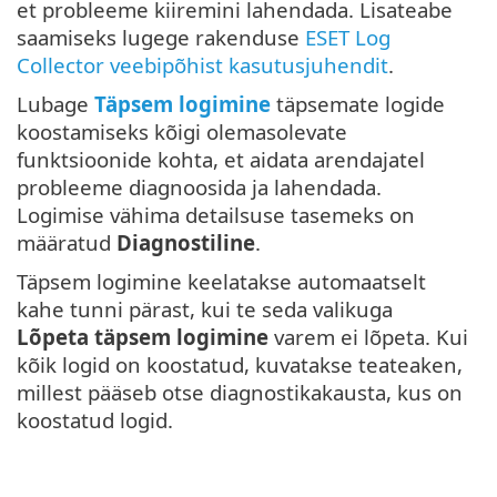
et probleeme kiiremini lahendada. Lisateabe
saamiseks lugege rakenduse
ESET Log
Collector veebipõhist kasutusjuhendit
.
Lubage
Täpsem logimine
täpsemate logide
koostamiseks kõigi olemasolevate
funktsioonide kohta, et aidata arendajatel
probleeme diagnoosida ja lahendada.
Logimise vähima detailsuse tasemeks on
määratud
Diagnostiline
.
Täpsem logimine keelatakse automaatselt
kahe tunni pärast, kui te seda valikuga
Lõpeta täpsem logimine
varem ei lõpeta. Kui
kõik logid on koostatud, kuvatakse teateaken,
millest pääseb otse diagnostikakausta, kus on
koostatud logid.