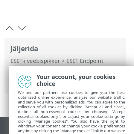
Jäljerida
ESET-i veebispikker
>
ESET Endpoint
Antivirus
>
Toote ESET Endpoint Antivirus
kasutamine
>
Spikker ja tugi
> Tehniline
Your account, your cookies
tugi
choice
We and our partners use cookies to give you the best
optimized online experience, analyze our website traffic,
and serve you with personalized ads. You can agree to the
collection of all cookies by clicking "Accept all and close",
decline all non-essential cookies by choosing "Accept
essential cookies only", or adjust your cookie settings by
clicking "Manage cookies". You also have the right to
withdraw your consent or change your cookie preferences
Vaata tavaarvutile mõeldud veebilehte
anytime by clicking the "Manage cookies" link in our website