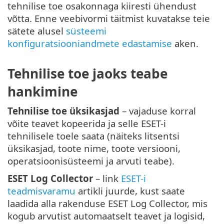
tehnilise toe osakonnaga kiiresti ühendust
võtta. Enne veebivormi täitmist kuvatakse teie
sätete alusel
süsteemi
konfiguratsiooniandmete edastamise
aken.
Tehnilise toe jaoks teabe
hankimine
Tehnilise toe üksikasjad
– vajaduse korral
võite teavet kopeerida ja selle ESET-i
tehnilisele toele saata (näiteks litsentsi
üksikasjad, toote nime, toote versiooni,
operatsioonisüsteemi ja arvuti teabe).
ESET Log Collector
– link
ESET-i
teadmisvaramu
artikli juurde, kust saate
laadida alla rakenduse ESET Log Collector, mis
kogub arvutist automaatselt teavet ja logisid,