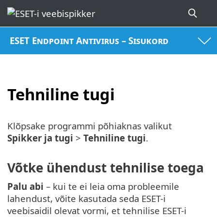
ESET Endpoint Antivirus – Sisukord
Tehniline tugi
Klõpsake programmi põhiaknas valikut
Spikker ja tugi
>
Tehniline tugi
.
Võtke ühendust tehnilise toega
Palu abi
– kui te ei leia oma probleemile
lahendust, võite kasutada seda ESET-i
veebisaidil olevat vormi, et tehnilise ESET-i