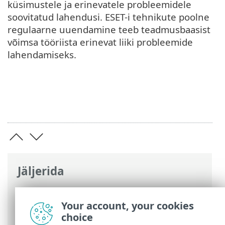
küsimustele ja erinevatele probleemidele
soovitatud lahendusi. ESET-i tehnikute poolne
regulaarne uuendamine teeb teadmusbaasist
võimsa tööriista erinevat liiki probleemide
lahendamiseks.
Jäljerida
ESET-i veebispikker
>
ESET Endpoint
Antivirus
>
Toote ESET Endpoint Antivirus
Your account, your cookies
kasutamine
> Spikker ja tugi
choice