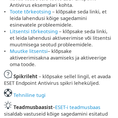
Antivirus eksemplari kohta.
Toote tõrkeotsing
– klõpsake seda linki, et
leida lahendusi kõige sagedamini
esinevatele probleemidele.
Litsentsi tõrkeotsing
– klõpsake seda linki,
et leida lahendusi aktiveerimise või litsentsi
muutmisega seotud probleemidele.
Muutke litsentsi
– klõpsake
aktiveerimisakna avamiseks ja aktiveerige
oma toode.
Spikrileht
– klõpsake sellel lingil, et avada
ESET Endpoint Antivirus spikri leheküljed.
Tehniline tugi
Teadmusbaasist
–
ESET-i teadmusbaas
sisaldab vastuseid kõige sagedamini esitatud