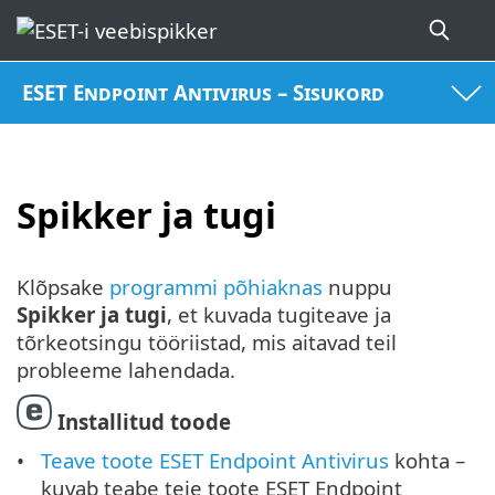
ESET Endpoint Antivirus – Sisukord
Spikker ja tugi
Klõpsake
programmi põhiaknas
nuppu
Spikker ja tugi
, et kuvada tugiteave ja
tõrkeotsingu tööriistad, mis aitavad teil
probleeme lahendada.
Installitud toode
Teave toote ESET Endpoint Antivirus
kohta –
kuvab teabe teie toote ESET Endpoint