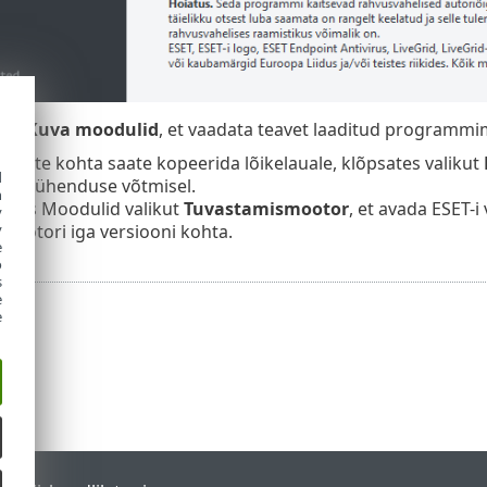
kut
Kuva moodulid
, et vaadata teavet laaditud programmi
dulite kohta saate kopeerida lõikelauale, klõpsates valikut
d
toega ühenduse võtmisel.
h
knas Moodulid valikut
Tuvastamismootor
, et avada ESET-i
y
mootori iga versiooni kohta.
y
e
o
s
e
e