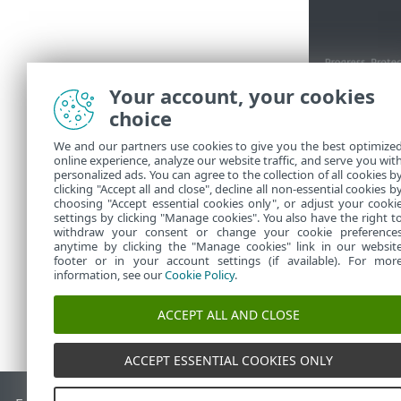
Your account, your cookies
Klõpsake vali
choice
Teavet moo
We and our partners use cookies to give you the best optimize
tehnilise 
online experience, analyze our website traffic, and serve you wit
Klõpsake a
personalized ads. You can agree to the collection of all cookies b
tuvastamis
clicking "Accept all and close", decline all non-essential cookies b
choosing "Accept essential cookies only", or adjust your cooki
settings by clicking "Manage cookies". You also have the right t
withdraw your consent or change your cookie preference
anytime by clicking the "Manage cookies" link in our websit
footer or in your account settings (if available). For mor
information, see our
Cookie Policy
.
ACCEPT ALL AND CLOSE
ACCEPT ESSENTIAL COOKIES ONLY