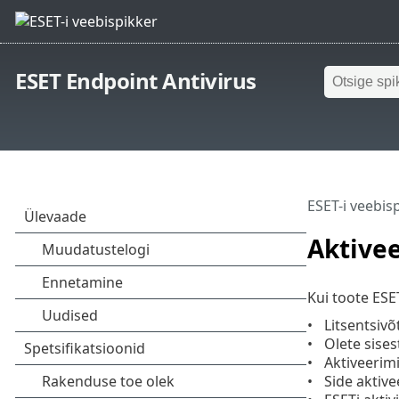
ESET Endpoint Antivirus
ESET-i veebis
Aktive
Kui toote ESE
Litsentsivõ
Olete sise
Aktiveerim
Side aktive