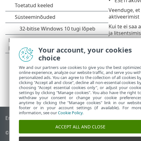
ESETi akti
Veenduge, et 
aktiveerimist 
Kui te ei saa
ja litsentsimi
Käivitage E
Your account, your cookies
choice
We and our partners use cookies to give you the best optimize
online experience, analyze our website traffic, and serve you wit
personalized ads. You can agree to the collection of all cookies b
clicking "Accept all and close", decline all non-essential cookies b
choosing "Accept essential cookies only", or adjust your cooki
settings by clicking "Manage cookies". You also have the right t
withdraw your consent or change your cookie preference
anytime by clicking the "Manage cookies" link in our websit
footer or in your account settings (if available). For mor
information, see our
Cookie Policy
.
End of Life
ESET-i teabebaas
ESET-i foorum
ESET Status Por
ACCEPT ALL AND CLOSE
© 1992 - 2026 ESET, spol. s r.o. – kõik õigused on kaitstud.