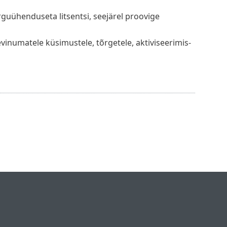
guühenduseta litsentsi, seejärel proovige
evinumatele küsimustele, tõrgetele, aktiviseerimis-