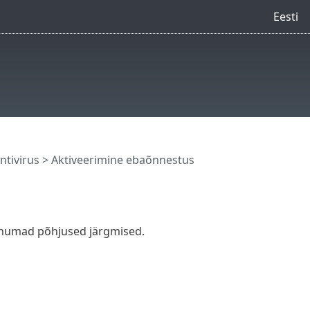
Eesti
ntivirus
> Aktiveerimine ebaõnnestus
vinumad põhjused järgmised.