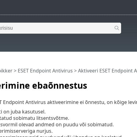
pikker
>
ESET Endpoint Antivirus
>
Aktiveeri ESET Endpoint A
erimine ebaõnnestus
T Endpoint Antivirus aktiveerimine ei õnnestu, on kõige le
ti on juba kasutusel.
statud sobimatu litsentsvõtme.
isvormil olevad andmed on puudu või sobimatud.
erimisserveriga nurjus.