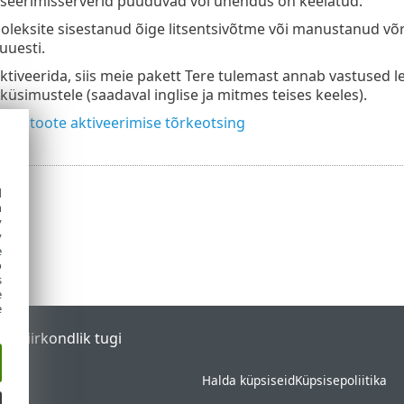
viseerimisserverid puuduvad või ühendus on keelatud.
oleksite sisestanud õige litsentsivõtme või manustanud võr
uuesti.
 aktiveerida, siis meie pakett Tere tulemast annab vastused l
sküsimustele (saadaval inglise ja mitmes teises keeles).
SETi toote aktiveerimise tõrkeotsing
d
h
y
y
e
o
s
e
e
tal
Piirkondlik tugi
Halda küpsiseid
Küpsisepoliitika