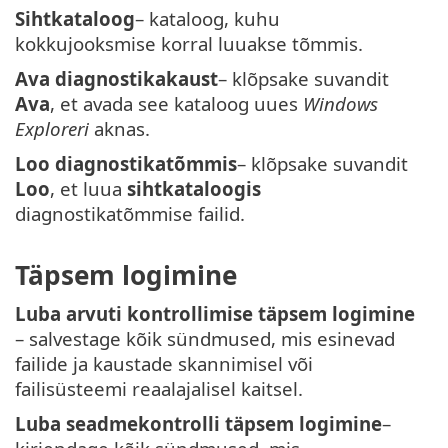
Sihtkataloog
– kataloog, kuhu
kokkujooksmise korral luuakse tõmmis.
Ava diagnostikakaust
– klõpsake suvandit
Ava
, et avada see kataloog uues
Windows
Exploreri
aknas.
Loo diagnostikatõmmis
– klõpsake suvandit
Loo
, et luua
sihtkataloogis
diagnostikatõmmise failid.
Täpsem logimine
Luba arvuti kontrollimise täpsem logimine
– salvestage kõik sündmused, mis esinevad
failide ja kaustade skannimisel või
failisüsteemi reaalajalisel kaitsel.
Luba seadmekontrolli täpsem logimine
–