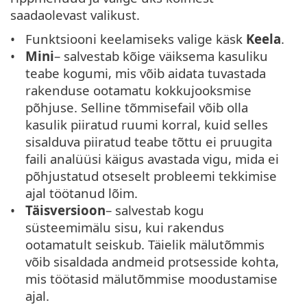
saadaolevast valikust.
Funktsiooni keelamiseks valige käsk
Keela
.
Mini
– salvestab kõige väiksema kasuliku
teabe kogumi, mis võib aidata tuvastada
rakenduse ootamatu kokkujooksmise
põhjuse. Selline tõmmisefail võib olla
kasulik piiratud ruumi korral, kuid selles
sisalduva piiratud teabe tõttu ei pruugita
faili analüüsi käigus avastada vigu, mida ei
põhjustatud otseselt probleemi tekkimise
ajal töötanud lõim.
Täisversioon
– salvestab kogu
süsteemimälu sisu, kui rakendus
ootamatult seiskub. Täielik mälutõmmis
võib sisaldada andmeid protsesside kohta,
mis töötasid mälutõmmise moodustamise
ajal.