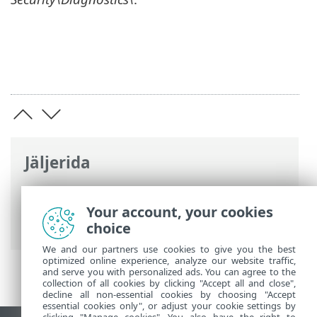
Jäljerida
ESET-i veebispikker
>
ESET Endpoint
Antivirus
>
Täpsem häälestus
>
Your account, your cookies
Tõrkeotsing > Diagnostika
choice
We and our partners use cookies to give you the best
optimized online experience, analyze our website traffic,
and serve you with personalized ads. You can agree to the
collection of all cookies by clicking "Accept all and close",
decline all non-essential cookies by choosing "Accept
essential cookies only", or adjust your cookie settings by