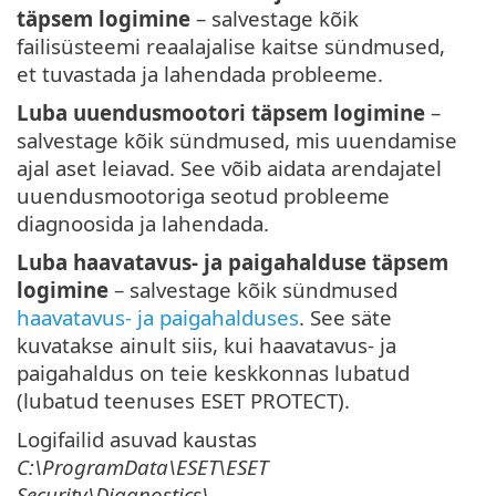
täpsem logimine
– salvestage kõik
failisüsteemi reaalajalise kaitse sündmused,
et tuvastada ja lahendada probleeme.
Luba uuendusmootori täpsem logimine
–
salvestage kõik sündmused, mis uuendamise
ajal aset leiavad. See võib aidata arendajatel
uuendusmootoriga seotud probleeme
diagnoosida ja lahendada.
Luba haavatavus- ja paigahalduse täpsem
logimine
– salvestage kõik sündmused
haavatavus- ja paigahalduses
. See säte
kuvatakse ainult siis, kui haavatavus- ja
paigahaldus on teie keskkonnas lubatud
(lubatud teenuses ESET PROTECT).
Logifailid asuvad kaustas
C:\ProgramData\ESET\ESET
Security\Diagnostics\
.