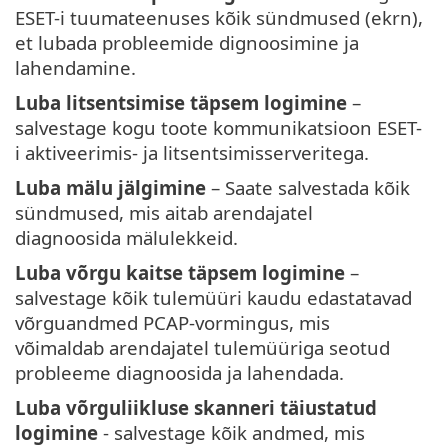
ESET-i tuumateenuses kõik sündmused (ekrn),
et lubada probleemide dignoosimine ja
lahendamine.
Luba litsentsimise täpsem logimine
–
salvestage kogu toote kommunikatsioon ESET-
i aktiveerimis- ja litsentsimisserveritega.
Luba mälu jälgimine
– Saate salvestada kõik
sündmused, mis aitab arendajatel
diagnoosida mälulekkeid.
Luba võrgu kaitse täpsem logimine
–
salvestage kõik tulemüüri kaudu edastatavad
võrguandmed PCAP-vormingus, mis
võimaldab arendajatel tulemüüriga seotud
probleeme diagnoosida ja lahendada.
Luba võrguliikluse skanneri täiustatud
logimine
- salvestage kõik andmed, mis