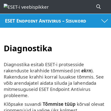
ESET Endpoint Antivirus – Sisukord
Diagnostika
Diagnostika esitab ESET-i protsesside
rakenduste krahhide tõmmised (nt
ekrn
).
Rakenduse krahhi korral luuakse tõmmis. See
võib arendajatel aidata siluda ja lahendada
mitmesuguseid ESET Endpoint Antivirus
probleeme.
Klõpsake suvandi
Tõmmise tüüp
kõrval olevat
rippmenüüd ja valige üks kolmest