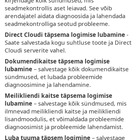
kirjendage kõik sündmused, mis
seadmekontrollis aset leiavad. See võib
arendajatel aidata diagnoosida ja lahendada
seadmekontrolliga seotud probleeme.
Direct Cloudi täpsema logimise lubamine
-
Saate salvestada kogu suhtluse toote ja Direct
Cloudi serverite vahel.
Dokumendikaitse täpsema logimise
lubamine
– salvestage kõik dokumendikaitse
sündmused, et lubada probleemide
diagnoosimine ja lahendamine.
Meilikliendi kaitse täpsema logimise
lubamine
– salvestage kõik sündmused, mis
ilmnevad meilikliendi kaitse ja meilikliendi
lisandmoodulis, et võimaldada probleemide
diagnoosimist ja probleemide lahendamist.
Luba tuuma täpsem logimine
– salvestage