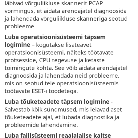
läbivad võrguliikluse skannerit PCAP
vormingus, et aidata arendajatel diagnoosida
ja lahendada võrguliikluse skanneriga seotud
probleeme.
Luba operatsioonisüsteemi täpsem
logimine
– kogutakse lisateavet
operatsioonisüsteemi, näiteks töötavate
protsesside, CPU tegevuse ja ketaste
toimingute kohta. See võib aidata arendajatel
diagnoosida ja lahendada neid probleeme,
mis on seotud teie operatsioonisüsteemis
töötavate ESET-i toodetega.
Luba tõuketeadete täpsem logimine
-
Salvestab kõik sündmused, mis leiavad aset
tõuketeadete ajal, et lubada diagnostika ja
probleemide lahendamine.
Luba failisüsteemi reaalajalise kaitse