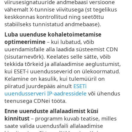
viirusesignatuuride andmebaasi versioone
vähemalt X-tunnise viivitusega (st tegelikus
keskkonnas kontrollitud ning seetõttu
stabiilseks tunnistatud andmebaase).
Luba uuenduse kohaletoimetamise
optimeerimine
– kui lubatud, võib
uuendamisfaile alla laadida süsteemist CDN
(sisutarnevõrk). Keelates selle sätte, võib
tekkida tõrkeid ja allalaadimise aeglustumist,
kui ESET-i uuendusseverid on ülekoormatud.
Kelamine on kasulik, kui tulemüüril on
piiratud juurdepääs ainult
ESETi
uuendusserveri IP-aadressidele
või ühendus
teenusega CDNei tööta.
Enne uuenduste allalaadimist küsi
kinnitust
– programm kuvab teatise, milles
saate valida uuendusfaili allalaadimise