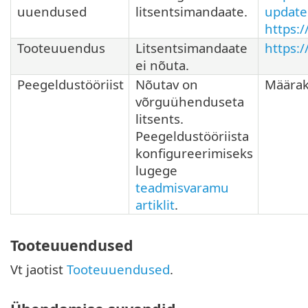
uuendused
litsentsimandaate.
update
https:
Tooteuuendus
Litsentsimandaate
https:/
ei nõuta.
Peegeldustööriist
Nõutav on
Määrak
võrguühenduseta
litsents.
Peegeldustööriista
konfigureerimiseks
lugege
teadmisvaramu
artiklit
.
Tooteuuendused
Vt jaotist
Tooteuuendused
.