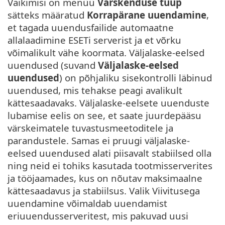
Vaikimisi on menüü
Värskenduse tüüp
sätteks määratud
Korrapärane uuendamine
,
et tagada uuendusfailide automaatne
allalaadimine ESETi serverist ja et võrku
võimalikult vähe koormata. Väljalaske-eelsed
uuendused (suvand
Väljalaske-eelsed
uuendused
) on põhjaliku sisekontrolli läbinud
uuendused, mis tehakse peagi avalikult
kättesaadavaks. Väljalaske-eelsete uuenduste
lubamise eelis on see, et saate juurdepääsu
värskeimatele tuvastusmeetoditele ja
parandustele. Samas ei pruugi väljalaske-
eelsed uuendused alati piisavalt stabiilsed olla
ning neid ei tohiks kasutada tootmisserverites
ja tööjaamades, kus on nõutav maksimaalne
kättesaadavus ja stabiilsus. Valik Viivitusega
uuendamine võimaldab uuendamist
eriuuendusserveritest, mis pakuvad uusi