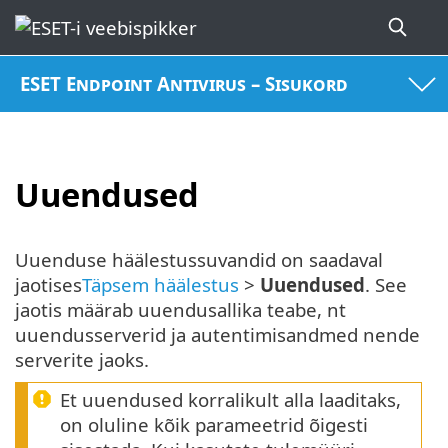
ESET Endpoint Antivirus – Sisukord
Uuendused
Uuenduse häälestussuvandid on saadaval
jaotises
Täpsem häälestus
>
Uuendused
. See
jaotis määrab uuendusallika teabe, nt
uuendusserverid ja autentimisandmed nende
serverite jaoks.
Et uuendused korralikult alla laaditaks,
on oluline kõik parameetrid õigesti