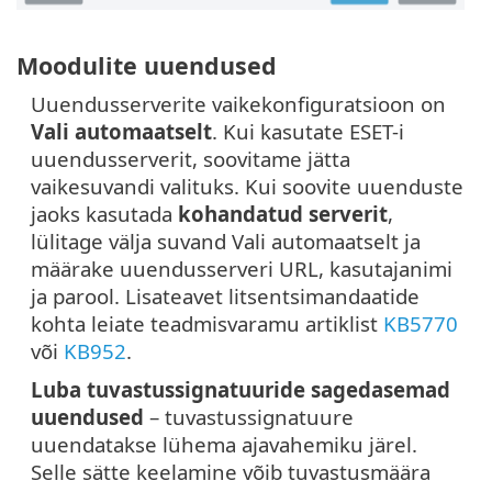
Moodulite uuendused
Uuendusserverite vaikekonfiguratsioon on
Vali automaatselt
. Kui kasutate ESET-i
uuendusserverit, soovitame jätta
vaikesuvandi valituks. Kui soovite uuenduste
jaoks kasutada
kohandatud serverit
,
lülitage välja suvand Vali automaatselt ja
määrake uuendusserveri URL, kasutajanimi
ja parool. Lisateavet litsentsimandaatide
kohta leiate teadmisvaramu artiklist
KB5770
või
KB952
.
Luba tuvastussignatuuride sagedasemad
uuendused
– tuvastussignatuure
uuendatakse lühema ajavahemiku järel.
Selle sätte keelamine võib tuvastusmäära