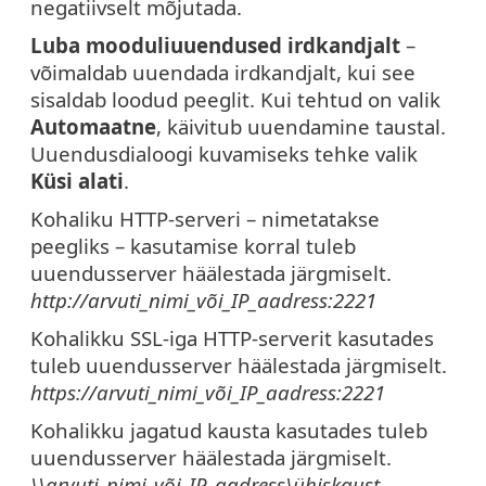
negatiivselt mõjutada.
Luba mooduliuuendused irdkandjalt
–
võimaldab uuendada irdkandjalt, kui see
sisaldab loodud peeglit. Kui tehtud on valik
Automaatne
, käivitub uuendamine taustal.
Uuendusdialoogi kuvamiseks tehke valik
Küsi alati
.
Kohaliku HTTP-serveri – nimetatakse
peegliks – kasutamise korral tuleb
uuendusserver häälestada järgmiselt.
http://arvuti_nimi_või_IP_aadress:2221
Kohalikku SSL-iga HTTP-serverit kasutades
tuleb uuendusserver häälestada järgmiselt.
https://arvuti_nimi_või_IP_aadress:2221
Kohalikku jagatud kausta kasutades tuleb
uuendusserver häälestada järgmiselt.
\\arvuti_nimi_või_IP_aadress\ühiskaust