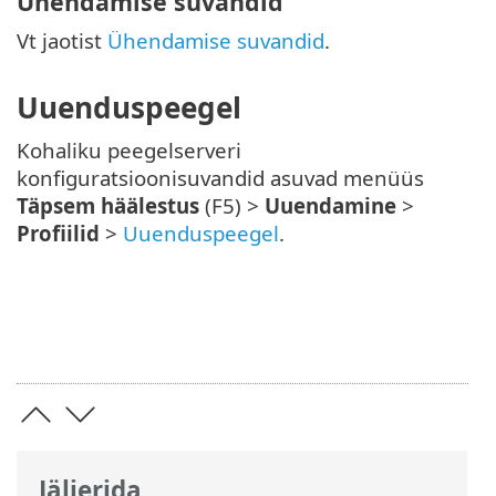
Ühendamise suvandid
Vt jaotist
Ühendamise suvandid
.
Uuenduspeegel
Kohaliku peegelserveri
konfiguratsioonisuvandid asuvad menüüs
Täpsem häälestus
(F5) >
Uuendamine
>
Profiilid
>
Uuenduspeegel
.
Jäljerida