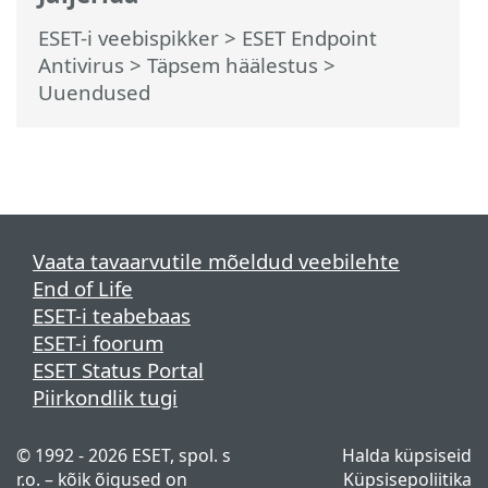
ESET-i veebispikker
>
ESET Endpoint
Antivirus
>
Täpsem häälestus
>
Uuendused
Vaata tavaarvutile mõeldud veebilehte
End of Life
ESET-i teabebaas
ESET-i foorum
ESET Status Portal
Piirkondlik tugi
© 1992 - 2026 ESET, spol. s
Halda küpsiseid
r.o. – kõik õigused on
Küpsisepoliitika