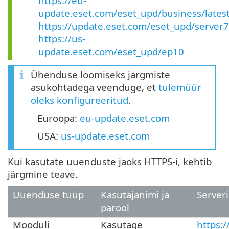
https://eu-
update.eset.com/eset_upd/business/lates
https://update.eset.com/eset_upd/server7
https://us-
update.eset.com/eset_upd/ep10
Ühenduse loomiseks järgmiste
asukohtadega veenduge, et
tulemüür
oleks konfigureeritud
.
Euroopa:
eu-update.eset.com
USA:
us-update.eset.com
Kui kasutate uuenduste jaoks HTTPS-i, kehtib
järgmine teave.
Uuenduse tüüp
Kasutajanimi ja
Server
parool
Mooduli
Kasutage
https:/