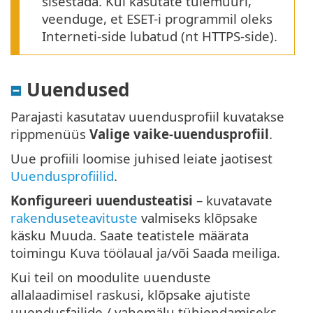
sisestada. Kui kasutate tulemüüri,
veenduge, et ESET-i programmil oleks
Interneti-side lubatud (nt HTTPS-side).
Uuendused
Parajasti kasutatav uuendusprofiil kuvatakse
rippmenüüs
Valige vaike-uuendusprofiil
.
Uue profiili loomise juhised leiate jaotisest
Uuendusprofiilid
.
Konfigureeri uuendusteatisi
– kuvatavate
rakenduseteavituste
valmiseks klõpsake
käsku Muuda. Saate teatistele määrata
toimingu Kuva töölaual ja/või Saada meiliga.
Kui teil on moodulite uuenduste
allalaadimisel raskusi, klõpsake ajutiste
uuendusfailide / vahemälu tühjendamiseks