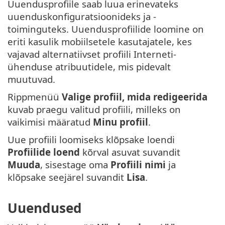
Uuendusprofiile saab luua erinevateks
uuenduskonfiguratsioonideks ja -
toiminguteks. Uuendusprofiilide loomine on
eriti kasulik mobiilsetele kasutajatele, kes
vajavad alternatiivset profiili Interneti-
ühenduse atribuutidele, mis pidevalt
muutuvad.
Rippmenüü
Valige profiil, mida redigeerida
kuvab praegu valitud profiili, milleks on
vaikimisi määratud
Minu profiil
.
Uue profiili loomiseks klõpsake loendi
Profiilide loend
kõrval asuvat suvandit
Muuda
, sisestage oma
Profiili nimi
ja
klõpsake seejärel suvandit
Lisa
.
Uuendused