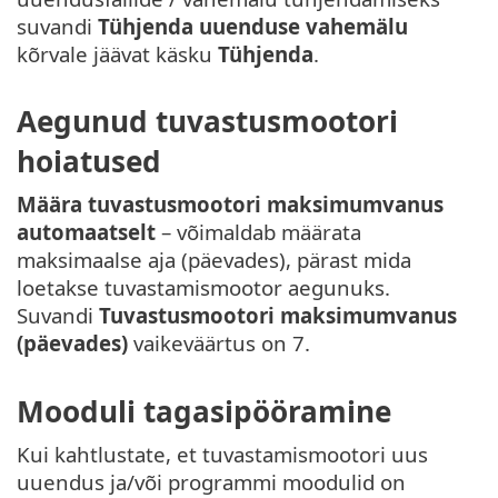
suvandi
Tühjenda uuenduse vahemälu
kõrvale jäävat käsku
Tühjenda
.
Aegunud tuvastusmootori
hoiatused
Määra tuvastusmootori maksimumvanus
automaatselt
– võimaldab määrata
maksimaalse aja (päevades), pärast mida
loetakse tuvastamismootor aegunuks.
Suvandi
Tuvastusmootori maksimumvanus
(päevades)
vaikeväärtus on 7.
Mooduli tagasipööramine
Kui kahtlustate, et tuvastamismootori uus
uuendus ja/või programmi moodulid on