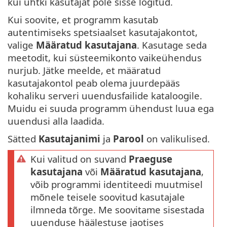
kui ühtki kasutajat pole sisse logitud.
Kui soovite, et programm kasutab
autentimiseks spetsiaalset kasutajakontot,
valige
Määratud kasutajana
. Kasutage seda
meetodit, kui süsteemikonto vaikeühendus
nurjub. Jätke meelde, et määratud
kasutajakontol peab olema juurdepääs
kohaliku serveri uuendusfailide kataloogile.
Muidu ei suuda programm ühendust luua ega
uuendusi alla laadida.
Sätted
Kasutajanimi
ja
Parool
on valikulised.
Kui valitud on suvand
Praeguse
kasutajana
või
Määratud kasutajana
,
võib programmi identiteedi muutmisel
mõnele teisele soovitud kasutajale
ilmneda tõrge. Me soovitame sisestada
uuenduse häälestuse jaotises