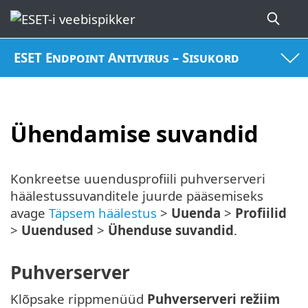
ESET Endpoint Antivirus – Sisukord
Ühendamise suvandid
Konkreetse uuendusprofiili puhverserveri
häälestussuvanditele juurde pääsemiseks
avage
Täpsem häälestus
>
Uuenda
>
Profiilid
>
Uuendused
>
Ühenduse suvandid
.
Puhverserver
Klõpsake rippmenüüd
Puhverserveri režiim