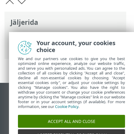
Jäljerida
ESET-i veebispikker
>
ESET Endpoint
Antivirus
>
Täpsem häälestus
>
Your account, your cookies
Uuendused
> Ühendamise suvandid
choice
We and our partners use cookies to give you the best
optimized online experience, analyze our website traffic,
and serve you with personalized ads. You can agree to the
collection of all cookies by clicking "Accept all and close",
decline all non-essential cookies by choosing "Accept
essential cookies only", or adjust your cookie settings by
clicking "Manage cookies". You also have the right to
withdraw your consent or change your cookie preferences
Vaata tavaarvutile mõeldud veebilehte
anytime by clicking the "Manage cookies" link in our website
footer or in your account settings (if available). For more
End of Life
information, see our
Cookie Policy
.
ESET-i teabebaas
ESET-i foorum
ACCEPT ALL AND CLOSE
ESET Status Portal
Piirkondlik tugi