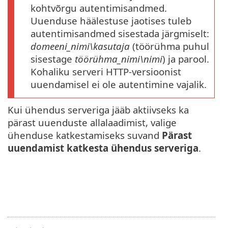
kohtvõrgu autentimisandmed.
Uuenduse häälestuse jaotises tuleb
autentimisandmed sisestada järgmiselt:
domeeni_nimi\kasutaja
(töörühma puhul
sisestage
töörühma_nimi\nimi
) ja parool.
Kohaliku serveri HTTP-versioonist
uuendamisel ei ole autentimine vajalik.
Kui ühendus serveriga jääb aktiivseks ka
pärast uuenduste allalaadimist, valige
ühenduse katkestamiseks suvand
Pärast
uuendamist katkesta ühendus serveriga
.