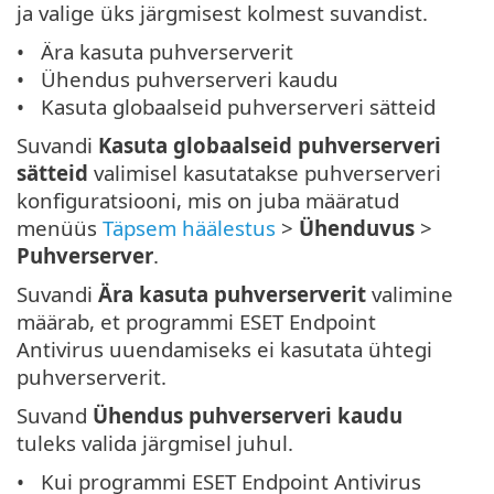
ja valige üks järgmisest kolmest suvandist.
Ära kasuta puhverserverit
Ühendus puhverserveri kaudu
Kasuta globaalseid puhverserveri sätteid
Suvandi
Kasuta globaalseid puhverserveri
sätteid
valimisel kasutatakse puhverserveri
konfiguratsiooni, mis on juba määratud
menüüs
Täpsem häälestus
>
Ühenduvus
>
Puhverserver
.
Suvandi
Ära kasuta puhverserverit
valimine
määrab, et programmi ESET Endpoint
Antivirus uuendamiseks ei kasutata ühtegi
puhverserverit.
Suvand
Ühendus puhverserveri kaudu
tuleks valida järgmisel juhul.
Kui programmi ESET Endpoint Antivirus