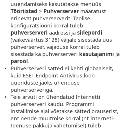
uuendamiseks kasutatakse menüüs
Tööriistad
>
Puhverserver
määratust
erinevat puhverserverit. Taolise
konfiguratsiooni korral tuleb
puhverserveri
aadressi ja
sidepordi
(vaikeväärtus 3128) väljale sisestada uus
puhverserver, vajaduse korral tuleb
sisestada ka puhverserveri
kasutajanimi
ja
parool
.
Puhverserveri sätted ei kehti globaalselt,
kuid ESET Endpoint Antivirus loob
uuenduste jaoks ühenduse
puhverserveriga.
Teie arvuti on ühendatud Internetti
puhverserveri kaudu. Programmi
installimise ajal võetakse sätted brauserist,
ent nende muutmise korral (nt Interneti-
teenuse pakkuja vahetumisel) tuleb