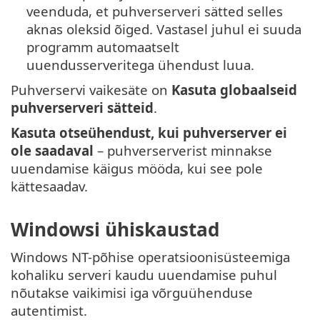
veenduda, et puhverserveri sätted selles
aknas oleksid õiged. Vastasel juhul ei suuda
programm automaatselt
uuendusserveritega ühendust luua.
Puhverservi vaikesäte on
Kasuta globaalseid
puhverserveri sätteid
.
Kasuta otseühendust, kui puhverserver ei
ole saadaval
– puhverserverist minnakse
uuendamise käigus mööda, kui see pole
kättesaadav.
Windowsi ühiskaustad
Windows NT-põhise operatsioonisüsteemiga
kohaliku serveri kaudu uuendamise puhul
nõutakse vaikimisi iga võrguühenduse
autentimist.