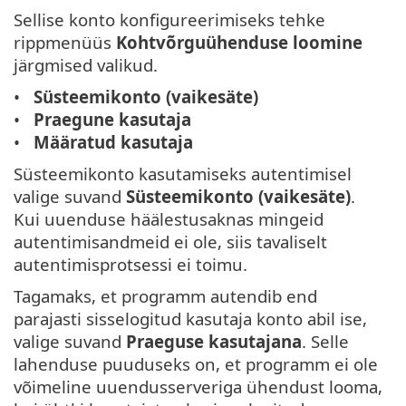
Sellise konto konfigureerimiseks tehke
rippmenüüs
Kohtvõrguühenduse loomine
järgmised valikud.
Süsteemikonto (vaikesäte)
Praegune kasutaja
Määratud kasutaja
Süsteemikonto kasutamiseks autentimisel
valige suvand
Süsteemikonto (vaikesäte)
.
Kui uuenduse häälestusaknas mingeid
autentimisandmeid ei ole, siis tavaliselt
autentimisprotsessi ei toimu.
Tagamaks, et programm autendib end
parajasti sisselogitud kasutaja konto abil ise,
valige suvand
Praeguse kasutajana
. Selle
lahenduse puuduseks on, et programm ei ole
võimeline uuendusserveriga ühendust looma,