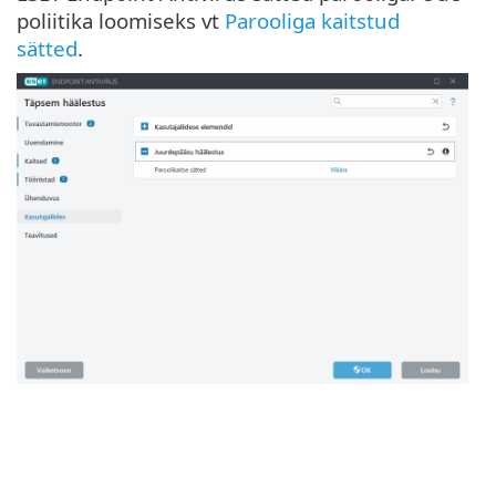
poliitika loomiseks vt
Parooliga kaitstud
sätted
.