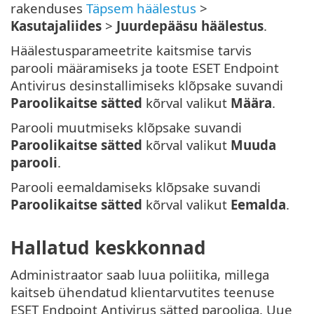
rakenduses
Täpsem häälestus
>
Kasutajaliides
>
Juurdepääsu häälestus
.
Häälestusparameetrite kaitsmise tarvis
parooli määramiseks ja toote ESET Endpoint
Antivirus desinstallimiseks klõpsake suvandi
Paroolikaitse sätted
kõrval valikut
Määra
.
Parooli muutmiseks klõpsake suvandi
Paroolikaitse sätted
kõrval valikut
Muuda
parooli
.
Parooli eemaldamiseks klõpsake suvandi
Paroolikaitse sätted
kõrval valikut
Eemalda
.
Hallatud keskkonnad
Administraator saab luua poliitika, millega
kaitseb ühendatud klientarvutites teenuse
ESET Endpoint Antivirus sätted parooliga. Uue