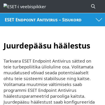
ESET Endpoint Antivirus – Sisukord
Juurdepääsu häälestus
Tarkvara ESET Endpoint Antivirus sätted on
teie turbepoliitika ülioluline osa. Volitamata
muudatused võivad seada potentsiaalselt
ohtu teie süsteemi stabiilsuse ning kaitse.
Volitamata muutmise vältimiseks saab
programmi ESET Endpoint Antivirus
häälestusparameetrid parooliga kaitsta.
Juurdepääsu häälestust saab konfigureerida