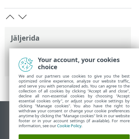
Jäljerida
ESET-i veebispikker
>
ESET Endpoint
Antivirus
>
Täpsem häälestus
>
Your account, your cookies
Kasutajaliides
> Juurdepääsu häälestus
choice
We and our partners use cookies to give you the best
optimized online experience, analyze our website traffic,
and serve you with personalized ads. You can agree to the
collection of all cookies by clicking "Accept all and close",
decline all non-essential cookies by choosing "Accept
essential cookies only", or adjust your cookie settings by
clicking "Manage cookies". You also have the right to
withdraw your consent or change your cookie preferences
Vaata tavaarvutile mõeldud veebilehte
anytime by clicking the "Manage cookies" link in our website
footer or in your account settings (if available). For more
End of Life
information, see our
Cookie Policy
.
ESET-i teabebaas
ESET-i foorum