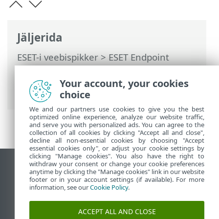
Jäljerida
ESET-i veebispikker
>
ESET Endpoint
Antivirus
>
Täpsem häälestus
>
Kasutajaliides
>
Juurdepääsu häälestus
>
Your account, your cookies
Täpsema häälestuse parool
choice
We and our partners use cookies to give you the best
optimized online experience, analyze our website traffic,
and serve you with personalized ads. You can agree to the
collection of all cookies by clicking "Accept all and close",
decline all non-essential cookies by choosing "Accept
essential cookies only", or adjust your cookie settings by
clicking "Manage cookies". You also have the right to
withdraw your consent or change your cookie preferences
Vaata tavaarvutile mõeldud veebilehte
anytime by clicking the "Manage cookies" link in our website
footer or in your account settings (if available). For more
End of Life
information, see our
Cookie Policy
.
ESET-i teabebaas
ESET-i foorum
ACCEPT ALL AND CLOSE
ESET Status Portal