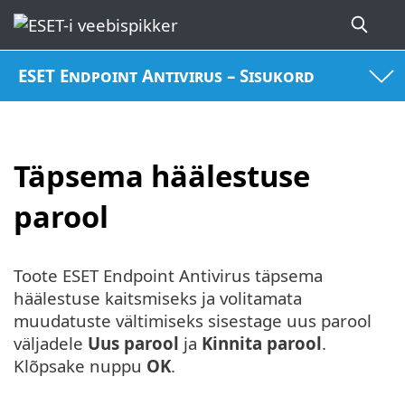
ESET Endpoint Antivirus – Sisukord
Täpsema häälestuse
parool
Toote ESET Endpoint Antivirus täpsema
häälestuse kaitsmiseks ja volitamata
muudatuste vältimiseks sisestage uus parool
väljadele
Uus parool
ja
Kinnita parool
.
Klõpsake nuppu
OK
.