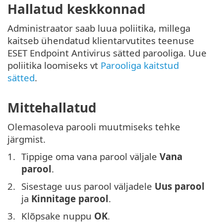
Hallatud keskkonnad
Administraator saab luua poliitika, millega
kaitseb ühendatud klientarvutites teenuse
ESET Endpoint Antivirus sätted parooliga. Uue
poliitika loomiseks vt
Parooliga kaitstud
sätted
.
Mittehallatud
Olemasoleva parooli muutmiseks tehke
järgmist.
Tippige oma vana parool väljale
Vana
parool
.
Sisestage uus parool väljadele
Uus parool
ja
Kinnitage parool
.
Klõpsake nuppu
OK
.