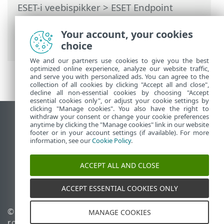
ESET-i veebispikker
>
ESET Endpoint
Antivirus
>
Täpsem häälestus
>
Teavitused
>
Interaktiivsed hoiatused
>
Your account, your cookies
Kinnitusteated
choice
We and our partners use cookies to give you the best
optimized online experience, analyze our website traffic,
and serve you with personalized ads. You can agree to the
collection of all cookies by clicking "Accept all and close",
decline all non-essential cookies by choosing "Accept
essential cookies only", or adjust your cookie settings by
clicking "Manage cookies". You also have the right to
withdraw your consent or change your cookie preferences
Vaata tavaarvutile mõeldud veebilehte
anytime by clicking the "Manage cookies" link in our website
footer or in your account settings (if available). For more
End of Life
information, see our
Cookie Policy
.
ESET-i teabebaas
ESET-i foorum
ACCEPT ALL AND CLOSE
ESET Status Portal
Piirkondlik tugi
ACCEPT ESSENTIAL COOKIES ONLY
© 1992 - 2026 ESET, spol. s
Halda küpsiseid
MANAGE COOKIES
r.o. – kõik õigused on
Küpsisepoliitika