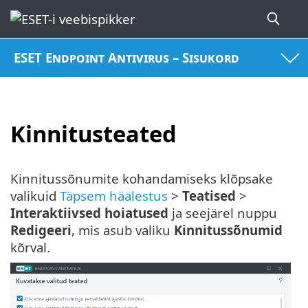
ESET Endpoint Antivirus – Sisukord
Kinnitusteated
Kinnitussõnumite kohandamiseks klõpsake
valikuid
Täpsem häälestus
>
Teatised
>
Interaktiivsed hoiatused
ja seejärel nuppu
Redigeeri
, mis asub valiku
Kinnitussõnumid
kõrval.