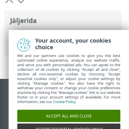
Jäljerida
ESET-i veebispikker
>
ESET Endpoint
Antivirus
>
Toote ESET Endpoint Antivirus
Your account, your cookies
kasutamine
>
Tööriistad
> Turbearuanne
choice
We and our partners use cookies to give you the best
optimized online experience, analyze our website traffic,
and serve you with personalized ads. You can agree to the
collection of all cookies by clicking "Accept all and close",
decline all non-essential cookies by choosing "Accept
essential cookies only", or adjust your cookie settings by
clicking "Manage cookies". You also have the right to
withdraw your consent or change your cookie preferences
Vaata tavaarvutile mõeldud veebilehte
anytime by clicking the "Manage cookies" link in our website
footer or in your account settings (if available). For more
End of Life
information, see our
Cookie Policy
.
ESET-i teabebaas
ESET-i foorum
ACCEPT ALL AND CLOSE
ESET Status Portal
Piirkondlik tugi