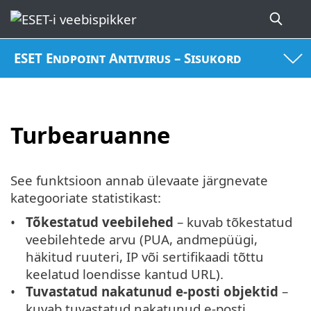
ESET Endpoint Antivirus – Sisukord
Turbearuanne
See funktsioon annab ülevaate järgnevate
kategooriate statistikast:
Tõkestatud veebilehed
– kuvab tõkestatud
veebilehtede arvu (PUA, andmepüügi,
häkitud ruuteri, IP või sertifikaadi tõttu
keelatud loendisse kantud URL).
Tuvastatud nakatunud e-posti objektid
–
kuvab tuvastatud nakatunud e-posti