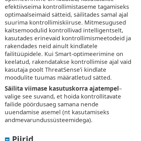
efektiivseima kontrollimistaseme tagamiseks
optimaalseimaid sätteid, säilitades samal ajal
suurima kontrollimiskiiruse. Mitmesugused
kaitsemoodulid kontrollivad intelligentselt,
kasutades erinevaid kontrollimismeetodeid ja
rakendades neid ainult kindlatele
failitüüpidele. Kui Smart-optimeerimine on
keelatud, rakendatakse kontrollimise ajal vaid
kasutaja poolt ThreatSense’i kindlate
moodulite tuumas määratletud sätted.
Säilita viimase kasutuskorra ajatempel
–
valige see suvand, et hoida kontrollitavate
failide pöördusaeg samana nende
uuendamise asemel (nt kasutamiseks
andmevarundussüsteemidega).
Piirid