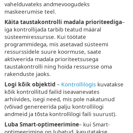
vahelduvateks andmevoogudeks
maskeerumise teel.
Käita taustakontrolli madala prioriteediga
–
iga kontrollijada tarbib teatud määral
süsteemiressursse. Kui töötate
programmidega, mis asetavad süsteemi
ressurssidele suure koormuse, saate
aktiveerida madala prioriteetsusega
taustakontrolli ning hoida ressursse oma
rakenduste jaoks.
Logi kõik objektid
–
Kontrollilogis
kuvatakse
kõik kontrollitud failid iseavanevates
arhiivides, isegi need, mis pole nakatunud
(võivad genereerida palju kontrollilogi
andmeid ja tõsta kontrollilogi faili suurust).
Luba Smart-optimeerimine
– kui Smart-
optimeerimine on lubatud, kasutatakse