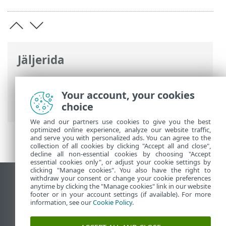
Jäljerida
ESET-i veebispikker
>
ESET Endpoint
Antivirus
>
Täpsem häälestus
>
Kaitsed
>
Your account, your cookies
Meilikliendi kaitse
> ThreatSense
choice
We and our partners use cookies to give you the best
optimized online experience, analyze our website traffic,
and serve you with personalized ads. You can agree to the
collection of all cookies by clicking "Accept all and close",
decline all non-essential cookies by choosing "Accept
essential cookies only", or adjust your cookie settings by
clicking "Manage cookies". You also have the right to
withdraw your consent or change your cookie preferences
Vaata tavaarvutile mõeldud veebilehte
anytime by clicking the "Manage cookies" link in our website
footer or in your account settings (if available). For more
End of Life
information, see our
Cookie Policy
.
ESET-i teabebaas
ESET-i foorum