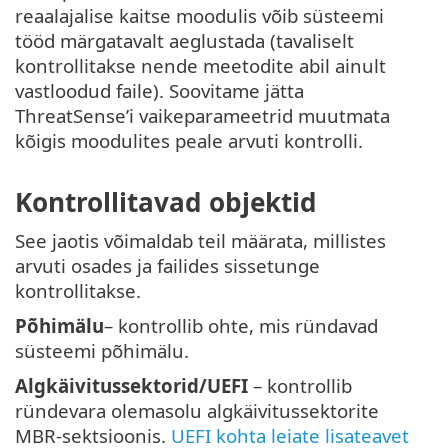
reaalajalise kaitse moodulis võib süsteemi
tööd märgatavalt aeglustada (tavaliselt
kontrollitakse nende meetodite abil ainult
vastloodud faile). Soovitame jätta
ThreatSense’i vaikeparameetrid muutmata
kõigis moodulites peale arvuti kontrolli.
Kontrollitavad objektid
See jaotis võimaldab teil määrata, millistes
arvuti osades ja failides sissetunge
kontrollitakse.
Põhimälu
– kontrollib ohte, mis ründavad
süsteemi põhimälu.
Algkäivitussektorid/UEFI
– kontrollib
ründevara olemasolu algkäivitussektorite
MBR-sektsioonis.
UEFI kohta leiate lisateavet