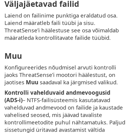
Väljajäetavad failid
Laiend on failinime punktiga eraldatud osa.
Laiend määratleb faili tüübi ja sisu.
ThreatSense’i häälestuse see osa võimaldab
määratleda kontrollitavate failide tüübid.
Muu
Konfigureerides nõudmisel arvuti kontrolli
jaoks ThreatSense’i mootori häälestust, on
jaotises
Muu
saadaval ka järgmised valikud.
Kontrolli vahelduvaid andmevoogusid
(ADS-i)
– NTFS-failisüsteemis kasutatavad
vahelduvad andmevood on failide ja kaustade
vahelised seosed, mis jäävad tavaliste
kontrollimeetodite puhul nähtamatuks. Paljud
sissetungid üritavad avastamist vältida