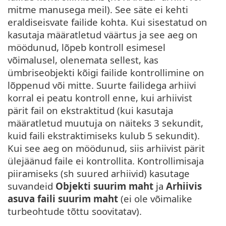
mitme manusega meil). See säte ei kehti
eraldiseisvate failide kohta. Kui sisestatud on
kasutaja määratletud väärtus ja see aeg on
möödunud, lõpeb kontroll esimesel
võimalusel, olenemata sellest, kas
ümbriseobjekti kõigi failide kontrollimine on
lõppenud või mitte. Suurte failidega arhiivi
korral ei peatu kontroll enne, kui arhiivist
pärit fail on ekstraktitud (kui kasutaja
määratletud muutuja on näiteks 3 sekundit,
kuid faili ekstraktimiseks kulub 5 sekundit).
Kui see aeg on möödunud, siis arhiivist pärit
ülejäänud faile ei kontrollita. Kontrollimisaja
piiramiseks (sh suured arhiivid) kasutage
suvandeid
Objekti suurim maht
ja
Arhiivis
asuva faili suurim maht
(ei ole võimalike
turbeohtude tõttu soovitatav).