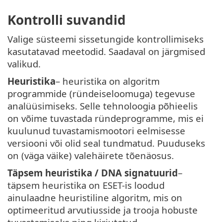
Kontrolli suvandid
Valige süsteemi sissetungide kontrollimiseks
kasutatavad meetodid. Saadaval on järgmised
valikud.
Heuristika
– heuristika on algoritm
programmide (ründeiseloomuga) tegevuse
analüüsimiseks. Selle tehnoloogia põhieelis
on võime tuvastada ründeprogramme, mis ei
kuulunud tuvastamismootori eelmisesse
versiooni või olid seal tundmatud. Puuduseks
on (väga väike) valehäirete tõenäosus.
Täpsem heuristika / DNA signatuurid
–
täpsem heuristika on ESET-is loodud
ainulaadne heuristiline algoritm, mis on
optimeeritud arvutiusside ja trooja hobuste