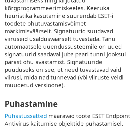
tuvastamiseks ning kirjutatud
kõrgprogrammeerimiskeeles. Keeruka
heuristika kasutamine suurendab ESET-i
toodete ohutuvastamisvõimet
märkimisväärselt. Signatuurid suudavad
viiruseid usaldusväärselt tuvastada. Tänu
automaatsele uuendussüsteemile on uued
signatuurid saadaval juba paari tunni jooksul
pärast ohu avastamist. Signatuuride
puuduseks on see, et need tuvastavad vaid
viirusi, mida nad tunnevad (või viiruste veidi
muudetud versioone).
Puhastamine
Puhastussätted
määravad toote ESET Endpoint
Antivirus käitumise objektide puhastamisel.