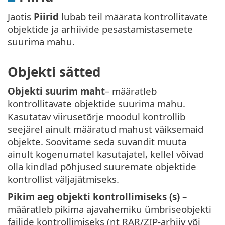
Jaotis
Piirid
lubab teil määrata kontrollitavate
objektide ja arhiivide pesastamistasemete
suurima mahu.
Objekti sätted
Objekti suurim maht
– määratleb
kontrollitavate objektide suurima mahu.
Kasutatav viirusetõrje moodul kontrollib
seejärel ainult määratud mahust väiksemaid
objekte. Soovitame seda suvandit muuta
ainult kogenumatel kasutajatel, kellel võivad
olla kindlad põhjused suuremate objektide
kontrollist väljajätmiseks.
Pikim aeg objekti kontrollimiseks (s)
–
määratleb pikima ajavahemiku ümbriseobjekti
failide kontrollimiseks (nt RAR/ZIP-arhiiv või