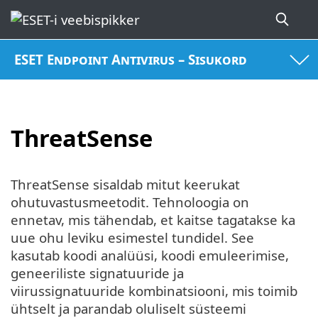
ESET Endpoint Antivirus – Sisukord
ThreatSense
ThreatSense sisaldab mitut keerukat
ohutuvastusmeetodit. Tehnoloogia on
ennetav, mis tähendab, et kaitse tagatakse ka
uue ohu leviku esimestel tundidel. See
kasutab koodi analüüsi, koodi emuleerimise,
geneeriliste signatuuride ja
viirussignatuuride kombinatsiooni, mis toimib
ühtselt ja parandab oluliselt süsteemi