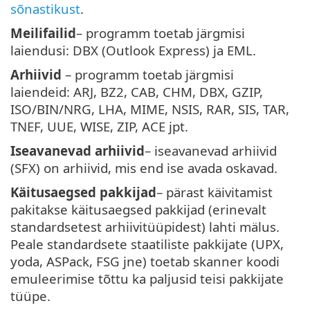
sõnastikust
.
Meilifailid
– programm toetab järgmisi
laiendusi: DBX (Outlook Express) ja EML.
Arhiivid
– programm toetab järgmisi
laiendeid: ARJ, BZ2, CAB, CHM, DBX, GZIP,
ISO/BIN/NRG, LHA, MIME, NSIS, RAR, SIS, TAR,
TNEF, UUE, WISE, ZIP, ACE jpt.
Iseavanevad arhiivid
– iseavanevad arhiivid
(SFX) on arhiivid, mis end ise avada oskavad.
Käitusaegsed pakkijad
– pärast käivitamist
pakitakse käitusaegsed pakkijad (erinevalt
standardsetest arhiivitüüpidest) lahti mälus.
Peale standardsete staatiliste pakkijate (UPX,
yoda, ASPack, FSG jne) toetab skanner koodi
emuleerimise tõttu ka paljusid teisi pakkijate
tüüpe.