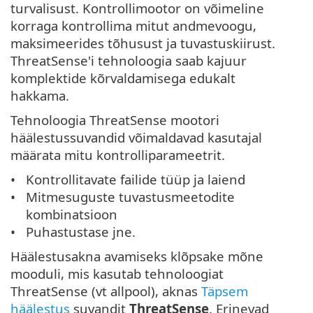
turvalisust. Kontrollimootor on võimeline
korraga kontrollima mitut andmevoogu,
maksimeerides tõhusust ja tuvastuskiirust.
ThreatSense'i tehnoloogia saab kajuur
komplektide kõrvaldamisega edukalt
hakkama.
Tehnoloogia ThreatSense mootori
häälestussuvandid võimaldavad kasutajal
määrata mitu kontrolliparameetrit.
Kontrollitavate failide tüüp ja laiend
Mitmesuguste tuvastusmeetodite
kombinatsioon
Puhastustase jne.
Häälestusakna avamiseks klõpsake mõne
mooduli, mis kasutab tehnoloogiat
ThreatSense (vt allpool), aknas
Täpsem
häälestus
suvandit
ThreatSense
. Erinevad