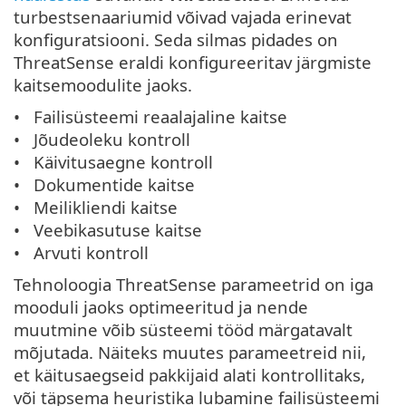
turbestsenaariumid võivad vajada erinevat
konfiguratsiooni. Seda silmas pidades on
ThreatSense eraldi konfigureeritav järgmiste
kaitsemoodulite jaoks.
Failisüsteemi reaalajaline kaitse
Jõudeoleku kontroll
Käivitusaegne kontroll
Dokumentide kaitse
Meilikliendi kaitse
Veebikasutuse kaitse
Arvuti kontroll
Tehnoloogia ThreatSense parameetrid on iga
mooduli jaoks optimeeritud ja nende
muutmine võib süsteemi tööd märgatavalt
mõjutada. Näiteks muutes parameetreid nii,
et käitusaegseid pakkijaid alati kontrollitaks,
või täpsema heuristika lubamine failisüsteemi