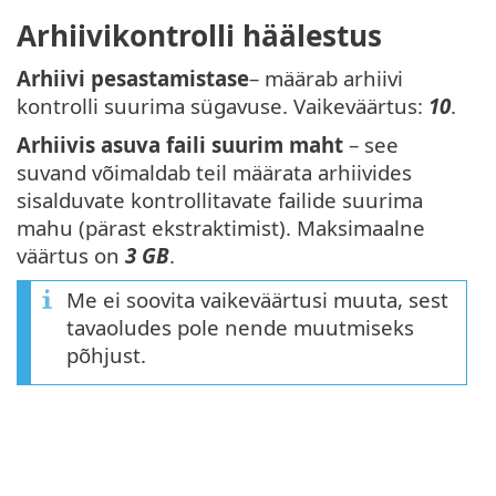
Arhiivikontrolli häälestus
Arhiivi pesastamistase
– määrab arhiivi
kontrolli suurima sügavuse. Vaikeväärtus:
10
.
Arhiivis asuva faili suurim maht
– see
suvand võimaldab teil määrata arhiivides
sisalduvate kontrollitavate failide suurima
mahu (pärast ekstraktimist). Maksimaalne
väärtus on
3 GB
.
Me ei soovita vaikeväärtusi muuta, sest
tavaoludes pole nende muutmiseks
põhjust.