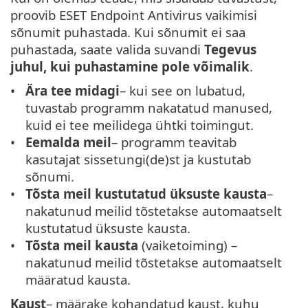
proovib ESET Endpoint Antivirus vaikimisi
sõnumit puhastada. Kui sõnumit ei saa
puhastada, saate valida suvandi
Tegevus
juhul, kui puhastamine pole võimalik
.
Ära tee midagi
– kui see on lubatud,
tuvastab programm nakatatud manused,
kuid ei tee meilidega ühtki toimingut.
Eemalda meil
– programm teavitab
kasutajat sissetungi(de)st ja kustutab
sõnumi.
Tõsta meil kustutatud üksuste kausta
–
nakatunud meilid tõstetakse automaatselt
kustutatud üksuste kausta.
Tõsta meil kausta
(vaiketoiming) –
nakatunud meilid tõstetakse automaatselt
määratud kausta.
Kaust
– määrake kohandatud kaust, kuhu