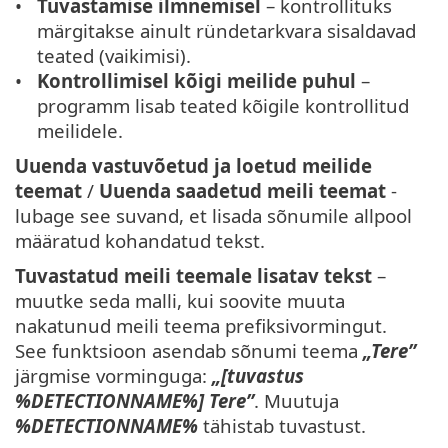
Tuvastamise ilmnemisel
– kontrollituks
märgitakse ainult ründetarkvara sisaldavad
teated (vaikimisi).
Kontrollimisel kõigi meilide puhul
–
programm lisab teated kõigile kontrollitud
meilidele.
Uuenda vastuvõetud ja loetud meilide
teemat
/
Uuenda saadetud meili teemat
-
lubage see suvand, et lisada sõnumile allpool
määratud kohandatud tekst.
Tuvastatud meili teemale lisatav tekst
–
muutke seda malli, kui soovite muuta
nakatunud meili teema prefiksivormingut.
See funktsioon asendab sõnumi teema
„Tere”
järgmise vorminguga:
„[tuvastus
%DETECTIONNAME%] Tere”
. Muutuja
%DETECTIONNAME%
tähistab tuvastust.