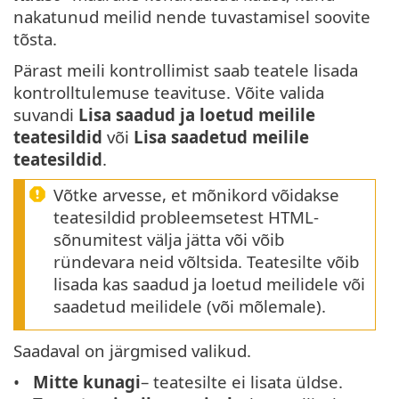
nakatunud meilid nende tuvastamisel soovite
tõsta.
Pärast meili kontrollimist saab teatele lisada
kontrolltulemuse teavituse. Võite valida
suvandi
Lisa saadud ja loetud meilile
teatesildid
või
Lisa saadetud meilile
teatesildid
.
Võtke arvesse, et mõnikord võidakse
teatesildid probleemsetest HTML-
sõnumitest välja jätta või võib
ründevara neid võltsida. Teatesilte võib
lisada kas saadud ja loetud meilidele või
saadetud meilidele (või mõlemale).
Saadaval on järgmised valikud.
Mitte kunagi
– teatesilte ei lisata üldse.