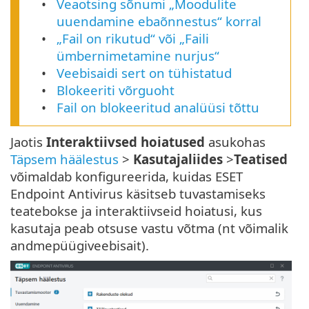
Veaotsing sõnumi „Moodulite
uuendamine ebaõnnestus“ korral
„Fail on rikutud“ või „Faili
ümbernimetamine nurjus“
Veebisaidi sert on tühistatud
Blokeeriti võrguoht
Fail on blokeeritud analüüsi tõttu
Jaotis
Interaktiivsed hoiatused
asukohas
Täpsem häälestus
>
Kasutajaliides
>
Teatised
võimaldab konfigureerida, kuidas ESET
Endpoint Antivirus käsitseb tuvastamiseks
teatebokse ja interaktiivseid hoiatusi, kus
kasutaja peab otsuse vastu võtma (nt võimalik
andmepüügiveebisait).