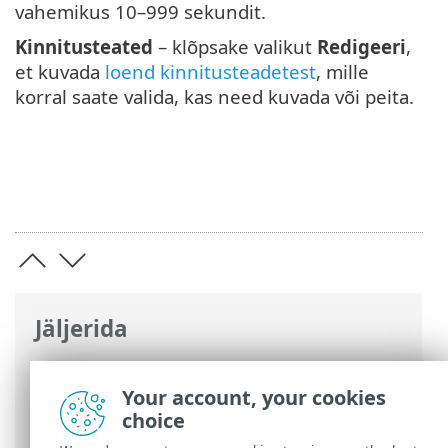
vahemikus 10–999 sekundit.
Kinnitusteated
– klõpsake valikut
Redigeeri
,
et kuvada
loend kinnitusteadetest
, mille
korral saate valida, kas need kuvada või peita.
Jäljerida
ESET-i veebispikker
>
ESET Endpoint
Antivirus
>
Täpsem häälestus
>
Your account, your cookies
Teavitused
> Interaktiivsed hoiatused
choice