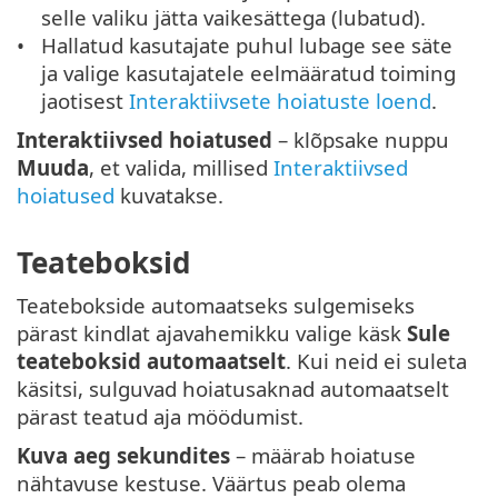
selle valiku jätta vaikesättega (lubatud).
Hallatud kasutajate puhul lubage see säte
ja valige kasutajatele eelmääratud toiming
jaotisest
Interaktiivsete hoiatuste loend
.
Interaktiivsed hoiatused
– klõpsake nuppu
Muuda
, et valida, millised
Interaktiivsed
hoiatused
kuvatakse.
Teateboksid
Teatebokside automaatseks sulgemiseks
pärast kindlat ajavahemikku valige käsk
Sule
teateboksid automaatselt
. Kui neid ei suleta
käsitsi, sulguvad hoiatusaknad automaatselt
pärast teatud aja möödumist.
Kuva aeg sekundites
– määrab hoiatuse
nähtavuse kestuse. Väärtus peab olema