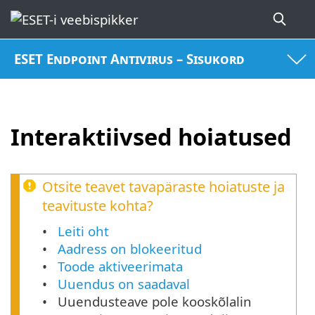
ESET Endpoint Antivirus – Sisukord
Interaktiivsed hoiatused
Otsite teavet tavapäraste hoiatuste ja
teavituste kohta?
Leiti oht
Aadress on blokeeritud
Toode aktiveerimata
Uuendus on saadaval
Uuendusteave pole kooskõlalin