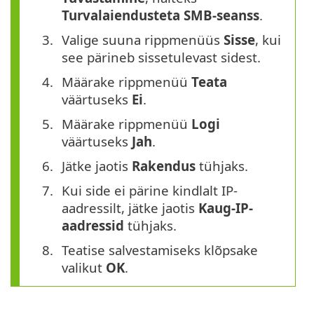
Turvalaiendusteta SMB-seanss
.
Valige suuna rippmenüüs
Sisse
, kui
see pärineb sissetulevast sidest.
Määrake rippmenüü
Teata
väärtuseks
Ei
.
Määrake rippmenüü
Logi
väärtuseks
Jah
.
Jätke jaotis
Rakendus
tühjaks.
Kui side ei pärine kindlalt IP-
aadressilt, jätke jaotis
Kaug-IP-
aadressid
tühjaks.
Teatise salvestamiseks klõpsake
valikut
OK
.