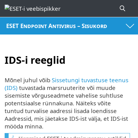
ESET Endpoint Antivirus – Sisukord
IDS-i reeglid
Mõnel juhul võib
Sissetungi tuvastuse teenus
(IDS)
tuvastada marsruuterite või muude
sisemiste võrguseadmete vahelise suhtluse
potentsiaalse rünnakuna. Näiteks võite
tuntud turvalise aadressi lisada loendisse
Aadressid, mis jäetakse IDS-ist välja, et IDS-ist
mööda minna.