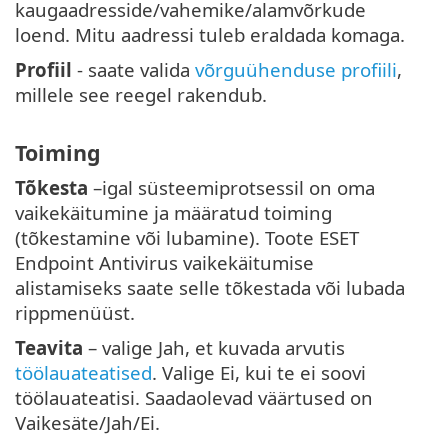
kaugaadresside/vahemike/alamvõrkude
loend. Mitu aadressi tuleb eraldada komaga.
Profiil
- saate valida
võrguühenduse profiili
,
millele see reegel rakendub.
Toiming
Tõkesta
–igal süsteemiprotsessil on oma
vaikekäitumine ja määratud toiming
(tõkestamine või lubamine). Toote ESET
Endpoint Antivirus vaikekäitumise
alistamiseks saate selle tõkestada või lubada
rippmenüüst.
Teavita
– valige Jah, et kuvada arvutis
töölauateatised
. Valige Ei, kui te ei soovi
töölauateatisi. Saadaolevad väärtused on
Vaikesäte/Jah/Ei.