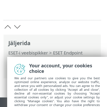
Jäljerida
ESET-i veebispikker
>
ESET Endpoint
Antivirus
>
Täpsem häälestus
>
Kaitsed
>
Võrgukasutuse kaitse
>
Kaitse
Your account, your cookies
võrgurünnakute eest (IDS)
> IDS-i reeglid
choice
We and our partners use cookies to give you the best
optimized online experience, analyze our website traffic,
and serve you with personalized ads. You can agree to the
collection of all cookies by clicking "Accept all and close",
decline all non-essential cookies by choosing "Accept
essential cookies only", or adjust your cookie settings by
clicking "Manage cookies". You also have the right to
withdraw your consent or change your cookie preferences