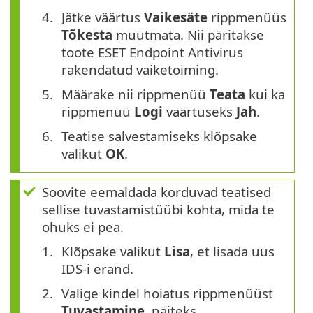
Jätke väärtus
Vaikesäte
rippmenüüs
Tõkesta
muutmata. Nii päritakse
toote ESET Endpoint Antivirus
rakendatud vaiketoiming.
Määrake nii rippmenüü
Teata
kui ka
rippmenüü
Logi
väärtuseks
Jah
.
Teatise salvestamiseks klõpsake
valikut
OK
.
Soovite eemaldada korduvad teatised
sellise tuvastamistüübi kohta, mida te
ohuks ei pea.
Klõpsake valikut
Lisa
, et lisada uus
IDS-i erand.
Valige kindel hoiatus rippmenüüst
Tuvastamine
, näiteks