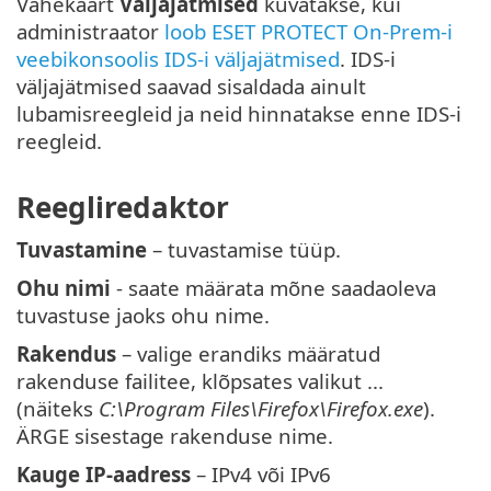
Vahekaart
Väljajätmised
kuvatakse, kui
administraator
loob ESET PROTECT On-Prem-i
veebikonsoolis IDS-i väljajätmised
. IDS-i
väljajätmised saavad sisaldada ainult
lubamisreegleid ja neid hinnatakse enne IDS-i
reegleid.
Reegliredaktor
Tuvastamine
– tuvastamise tüüp.
Ohu nimi
- saate määrata mõne saadaoleva
tuvastuse jaoks ohu nime.
Rakendus
– valige erandiks määratud
rakenduse failitee, klõpsates valikut ...
(näiteks
C:\Program Files\Firefox\Firefox.exe
).
ÄRGE sisestage rakenduse nime.
Kauge IP-aadress
– IPv4 või IPv6