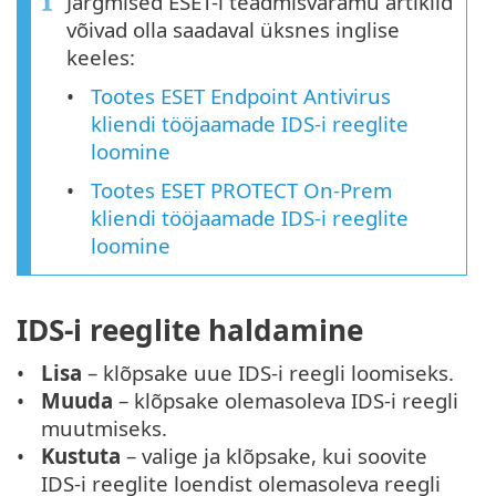
Järgmised ESET-i teadmisvaramu artiklid
võivad olla saadaval üksnes inglise
keeles:
Tootes ESET Endpoint Antivirus
kliendi tööjaamade IDS-i reeglite
loomine
Tootes ESET PROTECT On-Prem
kliendi tööjaamade IDS-i reeglite
loomine
IDS-i reeglite haldamine
Lisa
– klõpsake uue IDS-i reegli loomiseks.
Muuda
– klõpsake olemasoleva IDS-i reegli
muutmiseks.
Kustuta
– valige ja klõpsake, kui soovite
IDS-i reeglite loendist olemasoleva reegli