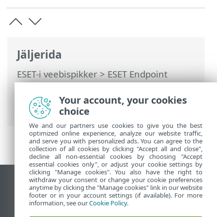
Jäljerida
ESET-i veebispikker
>
ESET Endpoint
Antivirus
>
Täpsem häälestus
>
Teavitused
>
Interaktiivsed hoiatused
>
Your account, your cookies
Taaskäivitamine on vajalik
choice
We and our partners use cookies to give you the best
optimized online experience, analyze our website traffic,
and serve you with personalized ads. You can agree to the
collection of all cookies by clicking "Accept all and close",
decline all non-essential cookies by choosing "Accept
essential cookies only", or adjust your cookie settings by
clicking "Manage cookies". You also have the right to
withdraw your consent or change your cookie preferences
Vaata tavaarvutile mõeldud veebilehte
anytime by clicking the "Manage cookies" link in our website
footer or in your account settings (if available). For more
End of Life
information, see our
Cookie Policy
.
ESET-i teabebaas