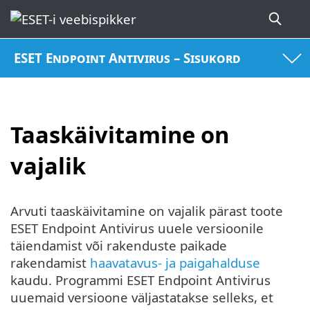
ESET Endpoint Antivirus – Sisukord
Taaskäivitamine on
vajalik
Arvuti taaskäivitamine on vajalik pärast toote
ESET Endpoint Antivirus uuele versioonile
täiendamist või rakenduste paikade
rakendamist
haavatavus- ja paigahalduse
kaudu. Programmi ESET Endpoint Antivirus
uuemaid versioone väljastatakse selleks, et