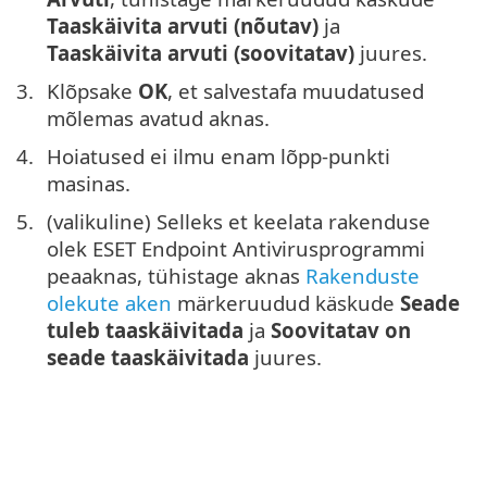
Taaskäivita arvuti (nõutav)
ja
Taaskäivita arvuti (soovitatav)
juures.
Klõpsake
OK
, et salvestafa muudatused
mõlemas avatud aknas.
Hoiatused ei ilmu enam lõpp-punkti
masinas.
(valikuline) Selleks et keelata rakenduse
olek ESET Endpoint Antivirusprogrammi
peaaknas, tühistage aknas
Rakenduste
olekute aken
märkeruudud käskude
Seade
tuleb taaskäivitada
ja
Soovitatav on
seade taaskäivitada
juures.