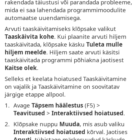
rakendada täiustusi või parandada probleeme,
mida ei saa lahendada programmimoodulite
automaatse uuendamisega.
Arvuti taaskäivitamiseks klõpsake valikut
Taaskäivita kohe
. Kui plaanite arvuti hiljem
taaskäivitada, klõpsake käsku
Tuleta mulle
hiljem meelde
. Hiljem saate arvuti käsitsi
taaskäivitada programmi põhiakna jaotisest
Kaitse olek
.
Selleks et keelata hoiatused Taaskäivitamine
on vajalik ja Taaskäivitamine on soovitatav
järgige etappe allpool.
Avage
Täpsem häälestus
(F5) >
Teavitused
>
Interaktiivsed hoiatused
.
Klõpsake nuppu
Muuda
, mis asub valiku
Interaktiivsed hoiatused
kõrval. Jaotises
Arvuti
, tühistage märkeruudud käskude