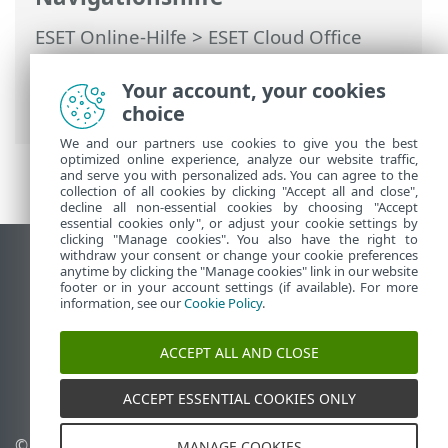
ESET Online-Hilfe
>
ESET Cloud Office
Security
>
Navigieren in ESET Cloud
Office Security
>
Your account, your cookies
Lösungspaketverwaltung
choice
We and our partners use cookies to give you the best
optimized online experience, analyze our website traffic,
and serve you with personalized ads. You can agree to the
collection of all cookies by clicking "Accept all and close",
decline all non-essential cookies by choosing "Accept
essential cookies only", or adjust your cookie settings by
clicking "Manage cookies". You also have the right to
withdraw your consent or change your cookie preferences
Desktop-Site anzeigen
anytime by clicking the "Manage cookies" link in our website
footer or in your account settings (if available). For more
End of Life
information, see our
Cookie Policy
.
ESET Knowledgebase
ESET-Forum
ACCEPT ALL AND CLOSE
ESET Status Portal
Regionaler Support
ACCEPT ESSENTIAL COOKIES ONLY
© 1992 - 2026 ESET, spol. s r.
Cookies verwalten
MANAGE COOKIES