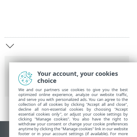
Breadcrumb'lar
Your account, your cookies
ESET Online Yardım
>
ESET Business
choice
Account
>
ESET Business Account giriş
We and our partners use cookies to give you the best
optimized online experience, analyze our website traffic,
and serve you with personalized ads. You can agree to the
collection of all cookies by clicking "Accept all and close",
decline all non-essential cookies by choosing "Accept
essential cookies only", or adjust your cookie settings by
clicking "Manage cookies". You also have the right to
withdraw your consent or change your cookie preferences
anytime by clicking the "Manage cookies" link in our website
Masaüstü sitesini görüntüle
footer or in your account settings (if available). For more