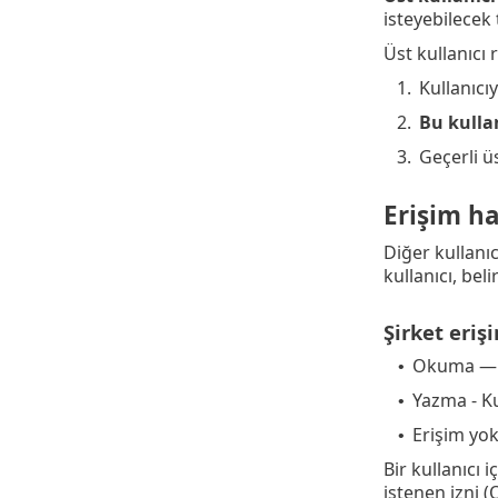
isteyebilecek t
Üst kullanıcı 
1.
Kullanıcıy
2.
Bu kullan
3.
Geçerli ü
Erişim ha
Diğer kullanı
kullanıcı, bel
Şirket eriş
Okuma — 
•
Yazma - Ku
•
Erişim yok 
•
Bir kullanıcı i
istenen izni 