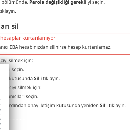
k
bölümünde,
Parola değişikliği gerekli
'yi seçin.
 tıklayın.
arı sil
 hesaplar kurtarılamıyor
lanıcı EBA hesabınızdan silinirse hesap kurtarılamaz.
cıyı silmek için:
 >
Sil
'i seçin.
tişim kutusunda
Sil
'i tıklayın.
lanıcıyı silmek için:
d
h
 kullanıcıları seçin.
y
ayın, ardından onay iletişim kutusunda yeniden
Sil
'i tıklayın.
y
e
o
s
e
e