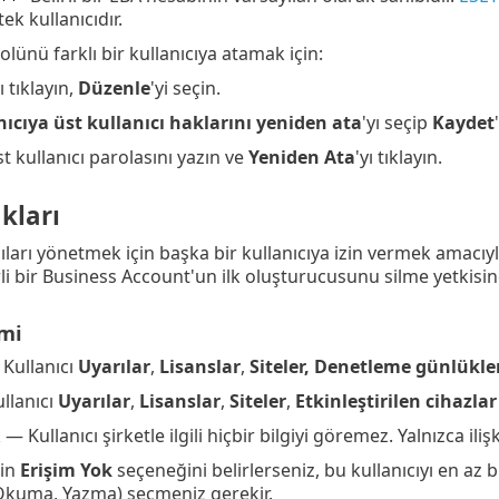
ek kullanıcıdır.
rolünü farklı bir kullanıcıya atamak için:
ı tıklayın,
Düzenle
'yi seçin.
ıcıya üst kullanıcı haklarını yeniden ata
'yı seçip
Kaydet
st kullanıcı parolasını yazın ve
Yeniden Ata
'yı tıklayın.
kları
cıları yönetmek için başka bir kullanıcıya izin vermek amacıy
irli bir Business Account'un ilk oluşturucusunu silme yetkisi
imi
Kullanıcı
Uyarılar
,
Lisanslar
,
Siteler, Denetleme günlükle
llanıcı
Uyarılar
,
Lisanslar
,
Siteler
,
Etkinleştirilen cihazlar
— Kullanıcı şirketle ilgili hiçbir bilgiyi göremez. Yalnızca iliş
çin
Erişim Yok
seçeneğini belirlerseniz, bu kullanıcıyı en az bir
(Okuma, Yazma) seçmeniz gerekir.