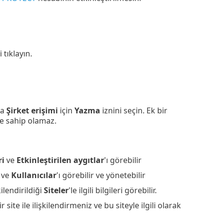
'i tıklayın.
la
Şirket erişimi
için
Yazma
iznini seçin. Ek bir
ne sahip olamaz.
ri
ve
Etkinleştirilen aygıtlar
'ı görebilir
ve
Kullanıcılar
'ı görebilir ve yönetebilir
kilendirildiği
Siteler
'le ilgili bilgileri görebilir.
 site ile ilişkilendirmeniz ve bu siteyle ilgili olarak