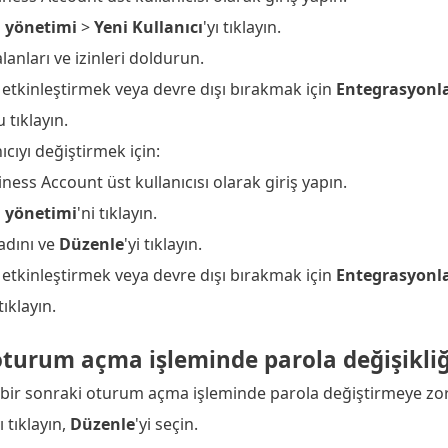
ı yönetimi
>
Yeni Kullanıcı
'yı tıklayın.
lanları ve izinleri doldurun.
etkinleştirmek veya devre dışı bırakmak için
Entegrasyonl
u tıklayın.
cıyı değiştirmek için:
ness Account üst kullanıcısı olarak giriş yapın.
ı yönetimi
'ni tıklayın.
 adını ve
Düzenle
'yi tıklayın.
etkinleştirmek veya devre dışı bırakmak için
Entegrasyonl
 tıklayın.
turum açma işleminde parola değişikliği
yı bir sonraki oturum açma işleminde parola değiştirmeye zor
ı tıklayın,
Düzenle
'yi seçin.