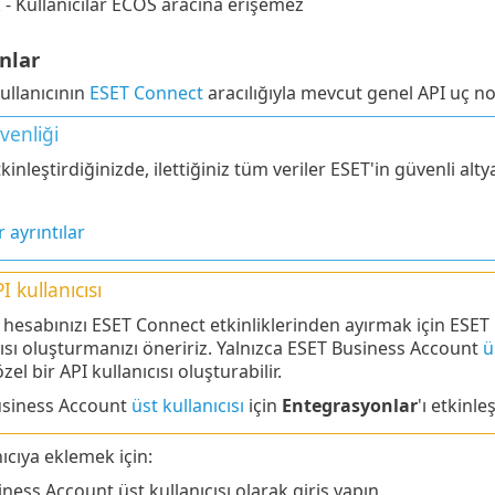
 - Kullanıcılar ECOS aracına erişemez
nlar
ullanıcının
ESET Connect
aracılığıyla mevcut genel API uç no
venliği
inleştirdiğinizde, ilettiğiniz tüm veriler ESET'in güvenli alty
 ayrıntılar
I kullanıcısı
hesabınızı ESET Connect etkinliklerinden ayırmak için ESET
cısı oluşturmanızı öneririz. Yalnızca ESET Business Account
ü
zel bir API kullanıcısı oluşturabilir.
usiness Account
üst kullanıcısı
için
Entegrasyonlar
'ı etkinle
nıcıya eklemek için:
ness Account üst kullanıcısı olarak giriş yapın.