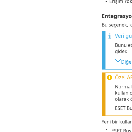
Erişim Yok
•
Entegrasyo
Bu seçenek, k
Veri gü
Bunu etk
gider.
Diğer
Özel AP
Normal 
kullanı
olarak ö
ESET B
Yeni bir kulla
1.
ESET Busi