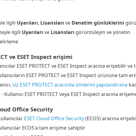
i
le ilgili
Uyarıları
,
Lisansları
ve
Denetim günlüklerini
görü
eyle ilgili
Uyarıları
ve
Lisansları
görüntüleyin ve yönetin
belirleme
CT ve ESET Inspect erişimi
anıcılar ESET PROTECT ve ESET Inspect aracına erişebilir ve t
llanıcıların ESET PROTECT ve ESET Inspect ürününe tam eriş
anıcı,
siz ESET PROTECT aracında izinlerini yapılandırana
kad
 - Kullanıcı ESET PROTECT veya ESET Inspect aracına erişem
loud Office Security
ullanıcılar
ESET Cloud Office Security
(ECOS) aracına erişebil
llanıcılar ECOS'a tam erişime sahiptir