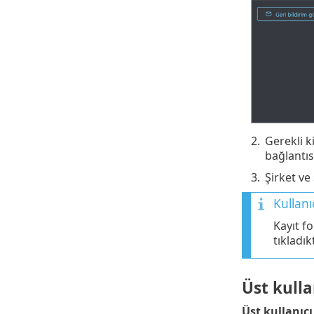
2.
Gerekli k
bağlantıs
3.
Şirket ve
Kullanıc
Kayıt fo
tıkladık
Üst kulla
Üst kullanıcı