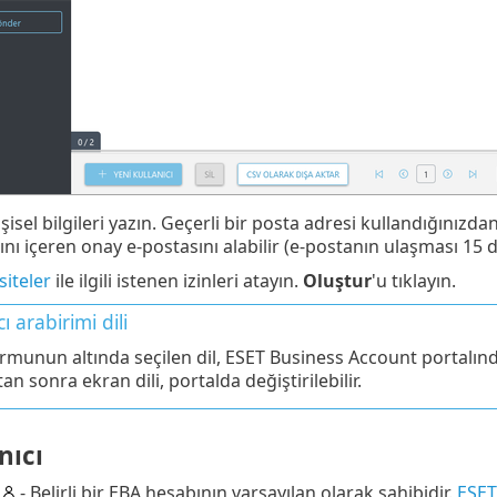
işisel bilgileri yazın. Geçerli bir posta adresi kullandığınızd
ını içeren onay e-postasını alabilir (e-postanın ulaşması 15 da
siteler
ile ilgili istenen izinleri atayın.
Oluştur
'u tıklayın.
ı arabirimi dili
rmunun altında seçilen dil, ESET Business Account portalında 
tan sonra ekran dili, portalda değiştirilebilir.
nıcı
- Belirli bir EBA hesabının varsayılan olarak sahibidir.
ESE