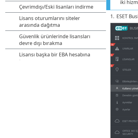
iki hizm
1.
ESET Bus