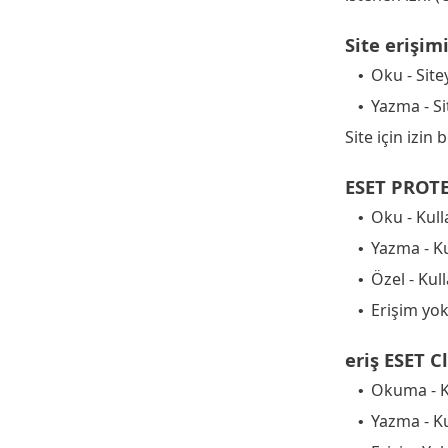
Site erişim
Oku - Sitey
•
Yazma - Sit
•
Site için izin 
ESET PROTE
Oku - Kull
•
Yazma - Ku
•
Özel - Kull
•
Erişim yok
•
eriş ESET C
Okuma - K
•
Yazma - Ku
•