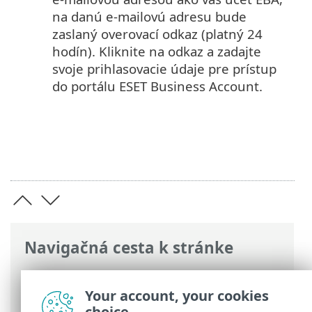
na danú e‑mailovú adresu bude
zaslaný overovací odkaz (platný 24
hodín). Kliknite na odkaz a zadajte
svoje prihlasovacie údaje pre prístup
do portálu ESET Business Account.
Navigačná cesta k stránke
ESET Online pomocník
>
ESET Business
Account
>
Začíname
>
Licencie
> Presun
Your account, your cookies
licencie do iného účtu EBA
choice