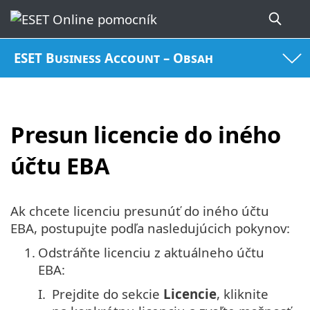
ESET Business Account – Obsah
Presun licencie do iného
účtu EBA
Ak chcete licenciu presunúť do iného účtu
EBA, postupujte podľa nasledujúcich pokynov:
1.
Odstráňte licenciu z aktuálneho účtu
EBA:
I.
Prejdite do sekcie
Licencie
, kliknite