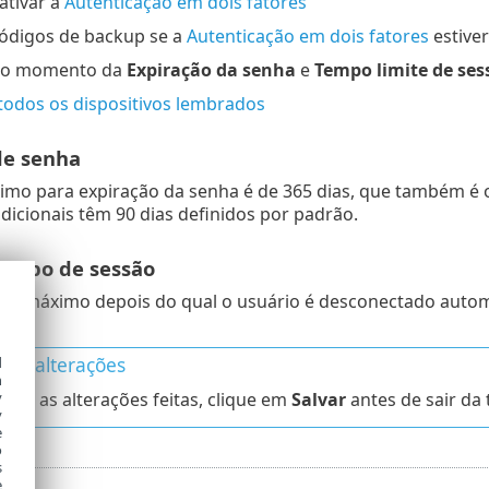
ativar a
Autenticação em dois fatores
códigos de backup se a
Autenticação em dois fatores
estiver
r o momento da
Expiração da senha
e
Tempo limite de ses
todos os dispositivos lembrados
de senha
o para expiração da senha é de 365 dias, que também é o v
dicionais têm 90 dias definidos por padrão.
tempo de sessão
so máximo depois do qual o usuário é desconectado autom
s.
uas alterações
d
h
y
licar as alterações feitas, clique em
Salvar
antes de sair da 
y
e
o
s
e