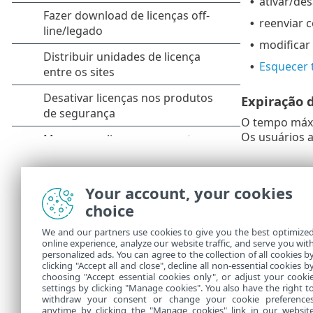
ativar/des
•
reenviar 
•
modifica
•
Esquecer 
•
Expiração 
O tempo máxim
Os usuários a
Limite de 
Your account, your cookies
O tempo ocio
choice
de 30 minuto
Salve s
We and our partners use cookies to give you the best optimize
online experience, analyze our website traffic, and serve you wit
personalized ads. You can agree to the collection of all cookies b
Para ap
clicking "Accept all and close", decline all non-essential cookies b
choosing "Accept essential cookies only", or adjust your cooki
settings by clicking "Manage cookies". You also have the right t
withdraw your consent or change your cookie preference
anytime by clicking the "Manage cookies" link in our websit