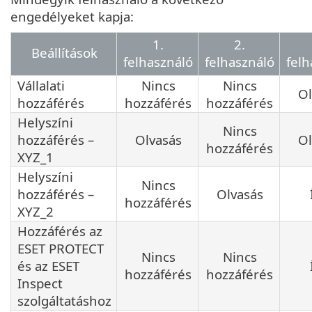
engedélyeket kapja:
1.
2.
Beállítások
felhasználó
felhasználó
felh
Vállalati
Nincs
Nincs
Ol
hozzáférés
hozzáférés
hozzáférés
Helyszíni
Nincs
hozzáférés –
Olvasás
Ol
hozzáférés
XYZ_1
Helyszíni
Nincs
hozzáférés –
Olvasás
hozzáférés
XYZ_2
Hozzáférés az
ESET PROTECT
Nincs
Nincs
és az ESET
hozzáférés
hozzáférés
Inspect
szolgáltatáshoz