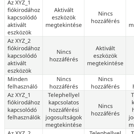
Az XYZ_1
fiókirodához
Aktivált
Nincs
kapcsolódó
eszközök
hozzáférés
aktivált
megtekintése
m
eszközök
Az XYZ_2
fiókirodához
Aktivált
Nincs
kapcsolódó
eszközök
hozzáférés
aktivált
megtekintése
eszközök
Minden
Nincs
Nincs
felhasználó
hozzáférés
hozzáférés
Az XYZ_1
Telephellyel
T
fiókirodához
kapcsolatos
Nincs
kapcsolódó
hozzáférési
hozzáférés
felhasználók
jogosultságok
j
megtekintése
m
Az XYZ_2
Telephellyel
T