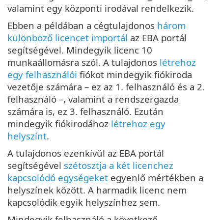
valamint egy központi irodával rendelkezik.
Ebben a példában a cégtulajdonos
három
különböző licencet importál
az EBA portál
segítségével. Mindegyik licenc 10
munkaállomásra szól. A tulajdonos
létrehoz
egy felhasználói
fiókot mindegyik fiókiroda
vezetője számára – ez az 1. felhasználó és a 2.
felhasználó –, valamint a rendszergazda
számára is, ez 3. felhasználó. Ezután
mindegyik fiókirodához
létrehoz egy
helyszínt
.
A tulajdonos ezenkívül az EBA portál
segítségével
szétosztja a két licenchez
kapcsolódó egységeket
egyenlő mértékben a
helyszínek között. A harmadik licenc nem
kapcsolódik egyik helyszínhez sem.
Mindegyik felhasználó a következő