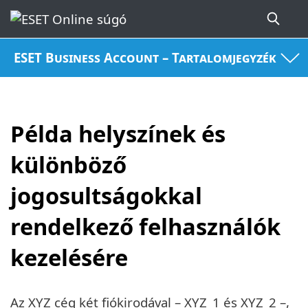
ESET Business Account – Tartalomjegyzék
Példa helyszínek és
különböző
jogosultságokkal
rendelkező felhasználók
kezelésére
Az XYZ cég két fiókirodával – XYZ_1 és XYZ_2 –,