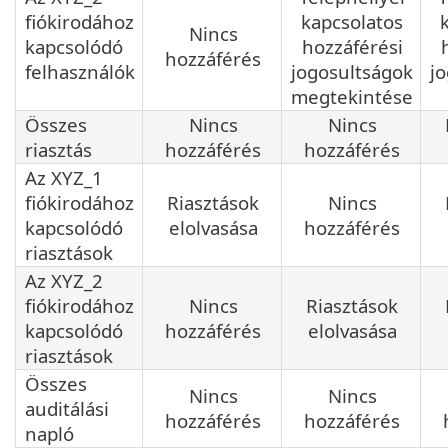
fiókirodához
kapcsolatos
Nincs
kapcsolódó
hozzáférési
hozzáférés
felhasználók
jogosultságok
j
megtekintése
Összes
Nincs
Nincs
riasztás
hozzáférés
hozzáférés
Az XYZ_1
fiókirodához
Riasztások
Nincs
kapcsolódó
elolvasása
hozzáférés
riasztások
Az XYZ_2
fiókirodához
Nincs
Riasztások
kapcsolódó
hozzáférés
elolvasása
riasztások
Összes
Nincs
Nincs
auditálási
hozzáférés
hozzáférés
napló