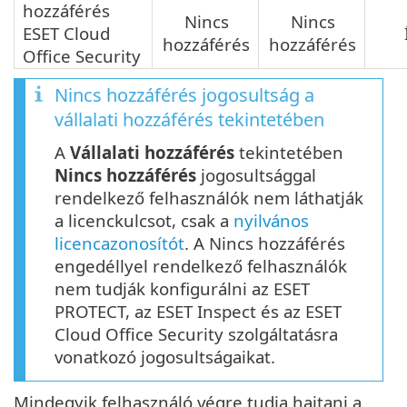
hozzáférés
Nincs
Nincs
ESET Cloud
hozzáférés
hozzáférés
Office Security
Nincs hozzáférés jogosultság a
vállalati hozzáférés tekintetében
A
Vállalati hozzáférés
tekintetében
Nincs hozzáférés
jogosultsággal
rendelkező felhasználók nem láthatják
a licenckulcsot, csak a
nyilvános
licencazonosítót
. A Nincs hozzáférés
engedéllyel rendelkező felhasználók
nem tudják konfigurálni az ESET
PROTECT, az ESET Inspect és az ESET
Cloud Office Security szolgáltatásra
vonatkozó jogosultságaikat.
Mindegyik felhasználó végre tudja hajtani a