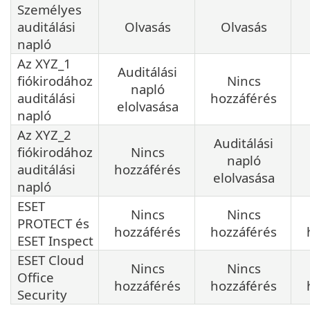
Személyes
auditálási
Olvasás
Olvasás
napló
Az XYZ_1
Auditálási
fiókirodához
Nincs
napló
auditálási
hozzáférés
elolvasása
napló
Az XYZ_2
Auditálási
fiókirodához
Nincs
napló
auditálási
hozzáférés
elolvasása
napló
ESET
Nincs
Nincs
PROTECT és
hozzáférés
hozzáférés
ESET Inspect
ESET Cloud
Nincs
Nincs
Office
hozzáférés
hozzáférés
Security