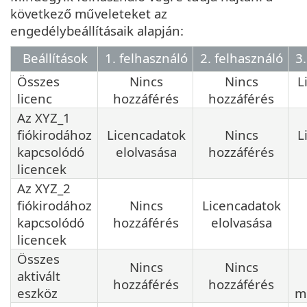
következő műveleteket az
engedélybeállításaik alapján:
Beállítások
1. felhasználó
2. felhasználó
3.
Összes
Nincs
Nincs
L
licenc
hozzáférés
hozzáférés
Az XYZ_1
fiókirodához
Licencadatok
Nincs
L
kapcsolódó
elolvasása
hozzáférés
licencek
Az XYZ_2
fiókirodához
Nincs
Licencadatok
kapcsolódó
hozzáférés
elolvasása
licencek
Összes
Nincs
Nincs
aktivált
hozzáférés
hozzáférés
eszköz
m