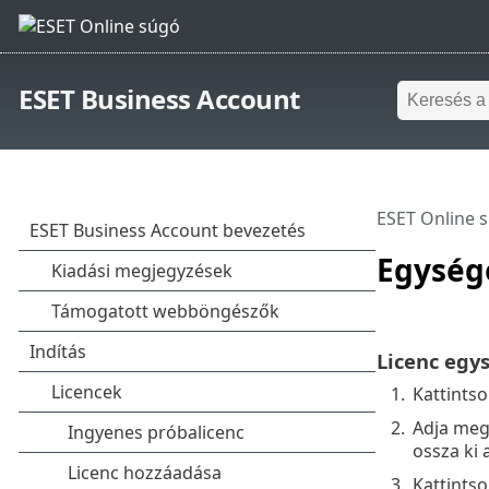
ESET Business Account
ESET Online 
Egysége
Licenc egy
1.
Kattints
2.
Adja meg
ossza ki 
3.
Kattints