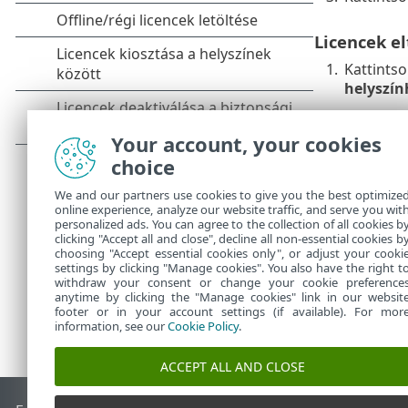
Licencek el
1.
Kattints
helyszín
2.
Kattints
Your account, your cookies
3.
Kattints
choice
Ekkor megszűn
viszont megsz
We and our partners use cookies to give you the best optimize
online experience, analyze our website traffic, and serve you wit
personalized ads. You can agree to the collection of all cookies b
clicking "Accept all and close", decline all non-essential cookies b
choosing "Accept essential cookies only", or adjust your cooki
settings by clicking "Manage cookies". You also have the right t
withdraw your consent or change your cookie preference
anytime by clicking the "Manage cookies" link in our websit
footer or in your account settings (if available). For mor
information, see our
Cookie Policy
.
ACCEPT ALL AND CLOSE