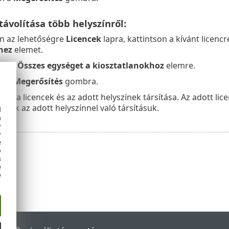
távolítása több helyszínről:
on az lehetőségre
Licencek
lapra, kattintson a kívánt licencr
hez
elemet.
on az
Összes egységet a kiosztatlanokhoz
elemre.
on a
Megerősítés
gombra.
ik a licencek és az adott helyszínek társítása. Az adott li
űnik az adott helyszínnel való társításuk.
d
h
y
y
e
o
s
e
e