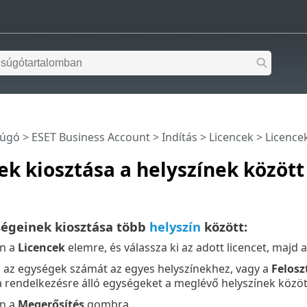
súgó
>
ESET Business Account
>
Indítás
>
Licencek
> Licencek
k kiosztása a helyszínek között
ségeinek kiosztása több
helyszín
között:
on a
Licencek
elemre, és válassza ki az adott licencet, majd 
 az egységek számát az egyes helyszínekhez, vagy a
Felosz
a rendelkezésre álló egységeket a meglévő helyszínek közöt
on a
Megerősítés
gombra.