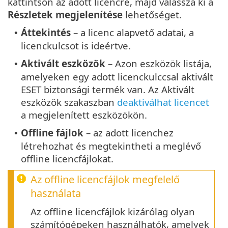
kattintson az adott licencre, majd válassza ki a
Részletek megjelenítése
lehetőséget.
Áttekintés
– a licenc alapvető adatai, a
•
licenckulcsot is ideértve.
Aktivált eszközök
– Azon eszközök listája,
•
amelyeken egy adott licenckulccsal aktivált
ESET biztonsági termék van. Az Aktivált
eszközök szakaszban
deaktiválhat licencet
a megjelenített eszközökön.
Offline fájlok
– az adott licenchez
•
létrehozhat és megtekintheti a meglévő
offline licencfájlokat.
Az offline licencfájlok megfelelő
használata
Az offline licencfájlok kizárólag olyan
számítógépeken használhatók, amelyek