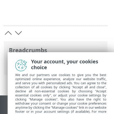
Breadcrumbs
ESET Online súgó
>
ESET Business
Your account, your cookies
Account
>
Indítás
> Licencek
choice
We and our partners use cookies to give you the best
optimized online experience, analyze our website traffic,
and serve you with personalized ads. You can agree to the
collection of all cookies by clicking "Accept all and close",
decline all non-essential cookies by choosing "Accept
essential cookies only", or adjust your cookie settings by
clicking "Manage cookies". You also have the right to
withdraw your consent or change your cookie preferences
Asztali webhely megtekintése
anytime by clicking the "Manage cookies" link in our website
footer or in your account settings (if available). For more
End of Life