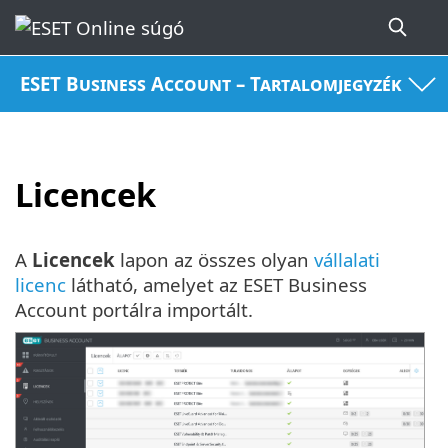
ESET Business Account – Tartalomjegyzék
Licencek
A
Licencek
lapon az összes olyan
vállalati
licenc
látható, amelyet az ESET Business
Account portálra importált.