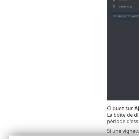
Cliquez sur
A
La boîte de d
période d'ess
Si une vignet
biais d'une o