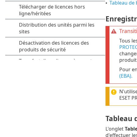
Tableau de 
•
Enregist
Transi
Tous le
PROTEC
changem
produit
Pour en 
(EBA).
N'utili
ESET PR
Tableau 
L'onglet
Tabl
d'effectuer le