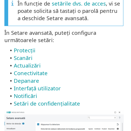
În funcție de
setările dvs. de acces
, vi se
poate solicita să tastați o parolă pentru
a deschide Setare avansată.
În Setare avansată, puteți configura
următoarele setări:
Protecții
•
Scanări
•
Actualizări
•
Conectivitate
•
Depanare
•
Interfață utilizator
•
Notificări
•
Setări de confidențialitate
•