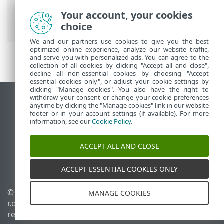
Ajutor online ESET
>
ESET NOD32
Your account, your cookies
Antivirus
>
Setare avansată
choice
We and our partners use cookies to give you the best
optimized online experience, analyze our website traffic,
and serve you with personalized ads. You can agree to the
collection of all cookies by clicking "Accept all and close",
decline all non-essential cookies by choosing "Accept
essential cookies only", or adjust your cookie settings by
clicking "Manage cookies". You also have the right to
withdraw your consent or change your cookie preferences
Vizualizare site pentru desktop
anytime by clicking the "Manage cookies" link in our website
footer or in your account settings (if available). For more
End of Life
information, see our
Cookie Policy
.
Baza de cunoștințe ESET
Forum ESET
ACCEPT ALL AND CLOSE
ESET Status Portal
Asistenţă regională
ACCEPT ESSENTIAL COOKIES ONLY
© 1992 - 2026 ESET, spol. s
Gestionare module cookie
MANAGE COOKIES
r.o. - Toate drepturile
Politica privind modulele
rezervate.
cookie