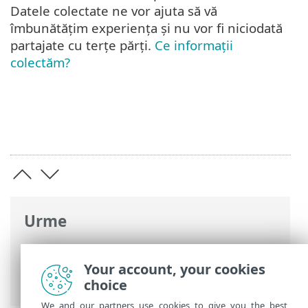
Datele colectate ne vor ajuta să vă
îmbunătățim experiența și nu vor fi niciodată
partajate cu terțe părți.
Ce informații
colectăm?
Urme
Ajutor online ESET
>
ESET NOD32
Antivirus
>
Setări avansate
> Setări de
Your account, your cookies
confidențialitate
choice
We and our partners use cookies to give you the best