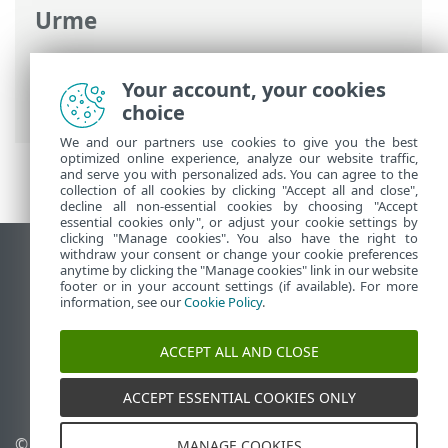
Urme
Ajutor online ESET
>
ESET NOD32
Antivirus
>
Setări avansate
> Interfață
Your account, your cookies
utilizator
choice
We and our partners use cookies to give you the best
optimized online experience, analyze our website traffic,
and serve you with personalized ads. You can agree to the
collection of all cookies by clicking "Accept all and close",
decline all non-essential cookies by choosing "Accept
essential cookies only", or adjust your cookie settings by
clicking "Manage cookies". You also have the right to
withdraw your consent or change your cookie preferences
Vizualizare site pentru desktop
anytime by clicking the "Manage cookies" link in our website
footer or in your account settings (if available). For more
End of Life
information, see our
Cookie Policy
.
Baza de cunoștințe ESET
Forum ESET
ACCEPT ALL AND CLOSE
ESET Status Portal
Asistenţă regională
ACCEPT ESSENTIAL COOKIES ONLY
© 1992 - 2026 ESET, spol. s
Gestionare module cookie
MANAGE COOKIES