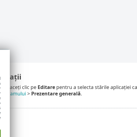
licații
d
h
ie
– Faceți clic pe
Editare
pentru a selecta stările aplicației c
y
y
programului
>
Prezentare generală
.
e
o
s
e
e