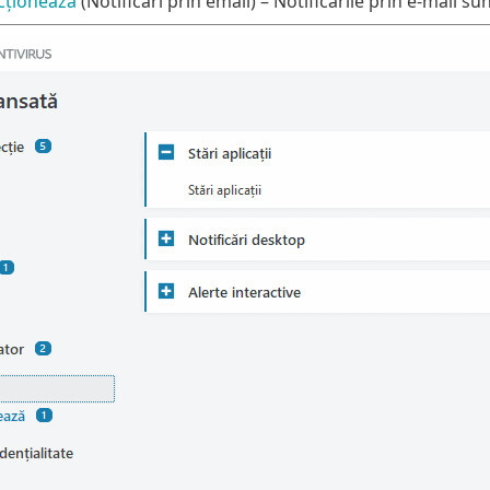
cționează
(Notificări prin email) – Notificările prin e-mail su