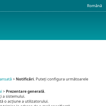
Română
vansată
>
Notificări
. Puteți configura următoarele
i
>
Prezentare generală
.
i a sistemului.
ă o acțiune a utilizatorului.