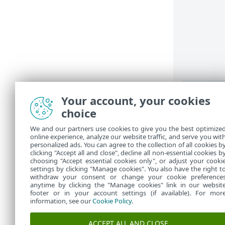
Your account, your cookies
choice
Stări ap
We and our partners use cookies to give you the best optimize
online experience, analyze our website traffic, and serve you wit
Stări aplicaț
personalized ads. You can agree to the collection of all cookies b
clicking "Accept all and close", decline all non-essential cookies b
principale a 
choosing "Accept essential cookies only", or adjust your cooki
settings by clicking "Manage cookies". You also have the right t
withdraw your consent or change your cookie preference
anytime by clicking the "Manage cookies" link in our websit
footer or in your account settings (if available). For mor
information, see our
Cookie Policy
.
ACCEPT ALL AND CLOSE