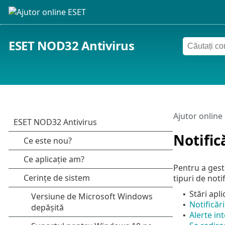
ESET NOD32 Antivirus
Ajutor online
Notific
Pentru a gest
tipuri de notif
Stări apli
•
Notificăr
•
Alerte in
•