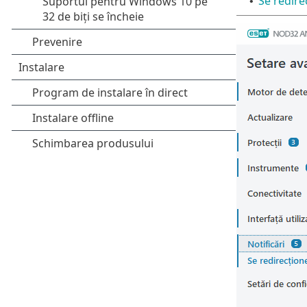
Se redire
•