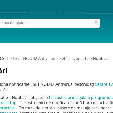
 ESET
>
ESET NOD32 Antivirus
>
Setări avansate
> Notificări
ări
iona notificările ESET NOD32 Antivirus, deschideți
Setare a
icări:
cație – Notificări afișate în
fereastra principală a programulu
i desktop
– Ferestre mici de notificare lângă bara de activităț
teractive
– Ferestre de alertă și casete de mesaje care necesit