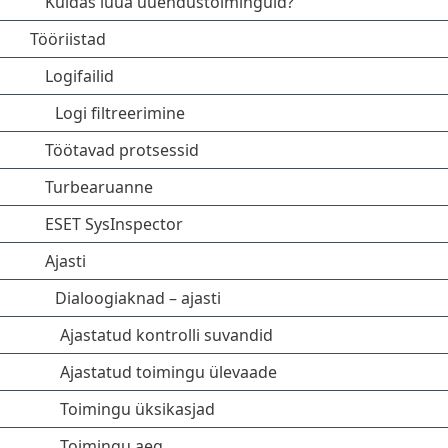
Kuidas luua uuendustoiminguid?
Tööriistad
Logifailid
Logi filtreerimine
Töötavad protsessid
Turbearuanne
ESET SysInspector
Ajasti
Dialoogiaknad – ajasti
Ajastatud kontrolli suvandid
Ajastatud toimingu ülevaade
Toimingu üksikasjad
Toimingu aeg