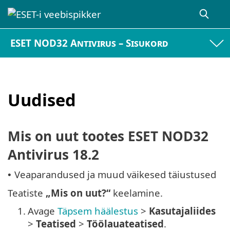
ESET NOD32 Antivirus – Sisukord
Uudised
Mis on uut tootes ESET NOD32
Antivirus 18.2
Veaparandused ja muud väikesed täiustused
•
Teatiste
„Mis on uut?“
keelamine.
1.
Avage
Täpsem häälestus
>
Kasutajaliides
>
Teatised
>
Töölauateatised
.