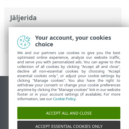
Jäljerida
ESET-i veebispikker
>
ESET NOD32
Antivirus
>
ESET NOD32 Antivirus
>
Your account, your cookies
Uudised
choice
We and our partners use cookies to give you the best
optimized online experience, analyze our website traffic,
and serve you with personalized ads. You can agree to the
collection of all cookies by clicking "Accept all and close",
decline all non-essential cookies by choosing "Accept
essential cookies only", or adjust your cookie settings by
clicking "Manage cookies". You also have the right to
withdraw your consent or change your cookie preferences
Vaata tavaarvutile mõeldud veebilehte
anytime by clicking the "Manage cookies" link in our website
footer or in your account settings (if available). For more
End of Life
information, see our
Cookie Policy
.
ESET-i teabebaas
ESET-i foorum
ACCEPT ALL AND CLOSE
ESET Status Portal
Piirkondlik tugi
ACCEPT ESSENTIAL COOKIES ONLY