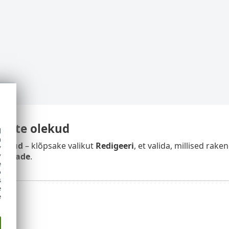
uste olekud
d
h
lekud
– klõpsake valikut
Redigeeri
, et valida, millised ra
y
y
levaade
.
e
o
s
e
e