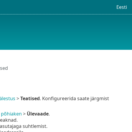
Eesti
used
älestus
>
Teatised
. Konfigureerida saate järgmist
 põhiaken
>
Ülevaade
.
seaknad.
asutajaga suhtlemist.