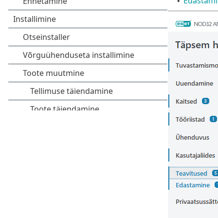
Edastami
•