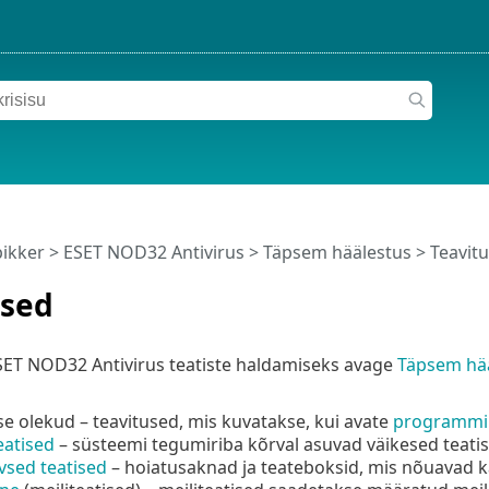
pikker
>
ESET NOD32 Antivirus
>
Täpsem häälestus
> Teavit
used
ET NOD32 Antivirus teatiste haldamiseks avage
Täpsem hä
 olekud – teavitused, mis kuvatakse, kui avate
programmi
eatised
– süsteemi tegumiriba kõrval asuvad väikesed teati
ivsed teatised
– hoiatusaknad ja teateboksid, mis nõuavad k