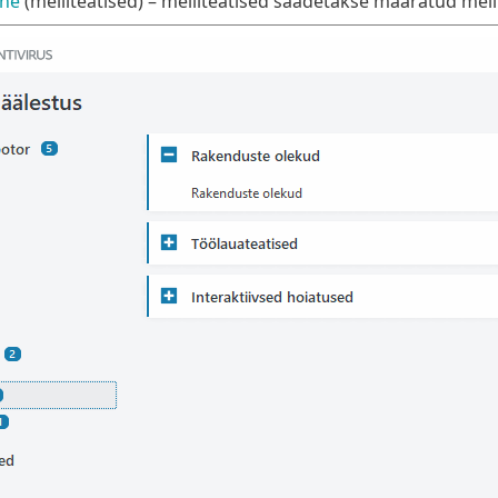
ne
(meiliteatised) – meiliteatised saadetakse määratud meil