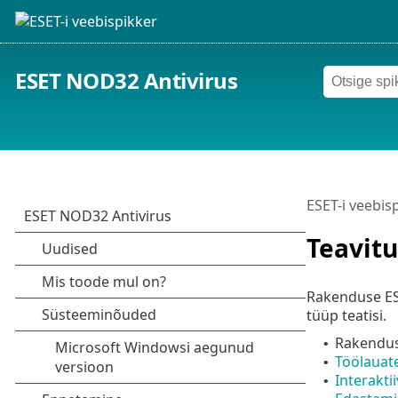
ESET NOD32 Antivirus
ESET-i veebis
Teavit
Rakenduse ES
tüüp teatisi.
Rakenduse
•
Töölauat
•
Interakti
•