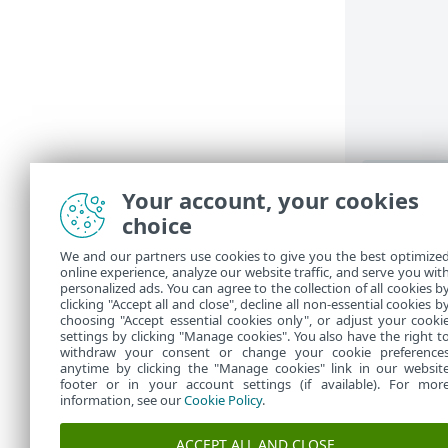
Your account, your cookies
choice
Rakend
We and our partners use cookies to give you the best optimize
online experience, analyze our website traffic, and serve you wit
Rakenduse o
personalized ads. You can agree to the collection of all cookies b
clicking "Accept all and close", decline all non-essential cookies b
põhiaken
>
Ü
choosing "Accept essential cookies only", or adjust your cooki
settings by clicking "Manage cookies". You also have the right t
withdraw your consent or change your cookie preference
anytime by clicking the "Manage cookies" link in our websit
footer or in your account settings (if available). For mor
information, see our
Cookie Policy
.
ACCEPT ALL AND CLOSE