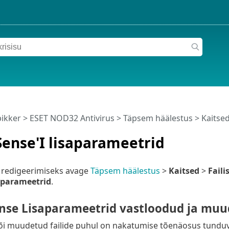
pikker
>
ESET NOD32 Antivirus
>
Täpsem häälestus
>
Kaitse
ense'I lisaparameetrid
 redigeerimiseks avage
Täpsem häälestus
>
Kaitsed
>
Faili
 parameetrid
.
nse Lisaparameetrid vastloodud ja muud
i muudetud failide puhul on nakatumise tõenäosus tunduval