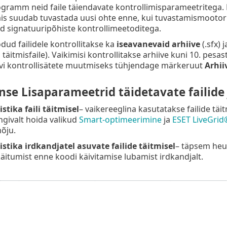
ogramm neid faile täiendavate kontrollimisparameetritega
mis suudab tuvastada uusi ohte enne, kui tuvastamismootor
 signatuuripõhiste kontrollimeetoditega.
odud failidele kontrollitakse ka
iseavanevaid arhiive
(.sfx) 
täitmisfaile). Vaikimisi kontrollitakse arhiive kuni 10. pes
ivi kontrollisätete muutmiseks tühjendage märkeruut
Arhii
nse Lisaparameetrid täidetavate failide
tika faili täitmisel
– vaikereeglina kasutatakse failide täi
givalt hoida valikud
Smart-optimeerimine
ja
ESET LiveGrid
õju.
stika irdkandjatel asuvate failide täitmisel
– täpsem heur
käitumist enne koodi käivitamise lubamist irdkandjalt.