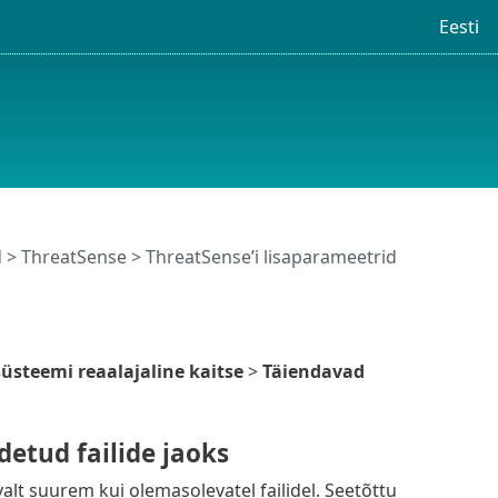
Eesti
d
>
ThreatSense
> ThreatSense’i lisaparameetrid
süsteemi reaalajaline kaitse
>
Täiendavad
etud failide jaoks
t suurem kui olemasolevatel failidel. Seetõttu