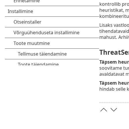
kontrollib pr
heuristikat, 
kombineeritud
Lisaks vastlo
tihendatavaid 
mahust. Arhi
ThreatSe
Täpsem heuris
soovitame tun
avaldatavat m
Täpsem heuri
hindab selle 