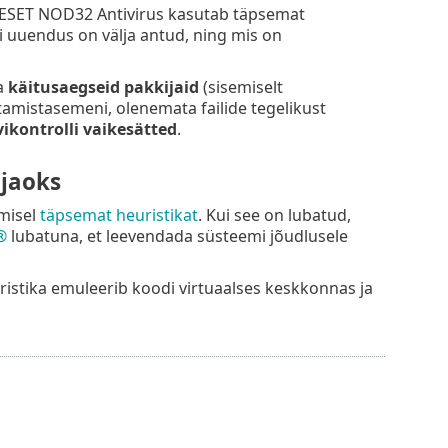
. ESET NOD32 Antivirus kasutab täpsemat
i uuendus on välja antud, ning mis on
ja
käitusaegseid pakkijaid
(sisemiselt
astamistasemeni, olenemata failide tegelikust
vikontrolli vaikesätted
.
 jaoks
tmisel
täpsemat heuristikat
. Kui see on lubatud,
®
lubatuna, et leevendada süsteemi jõudlusele
istika emuleerib koodi virtuaalses keskkonnas ja