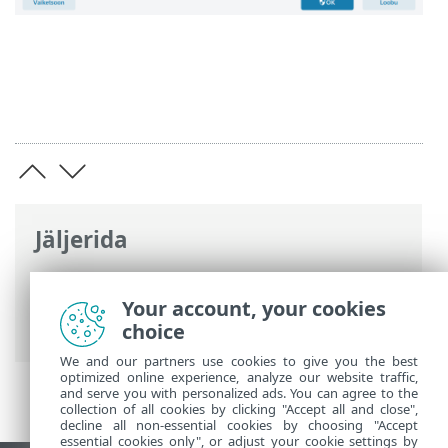
Jäljerida
ESET-i veebispikker
>
ESET NOD32
Antivirus
>
Täpsem häälestus
>
Your account, your cookies
Kasutajaliides
> Juurdepääsu häälestus
choice
We and our partners use cookies to give you the best
optimized online experience, analyze our website traffic,
and serve you with personalized ads. You can agree to the
collection of all cookies by clicking "Accept all and close",
decline all non-essential cookies by choosing "Accept
essential cookies only", or adjust your cookie settings by