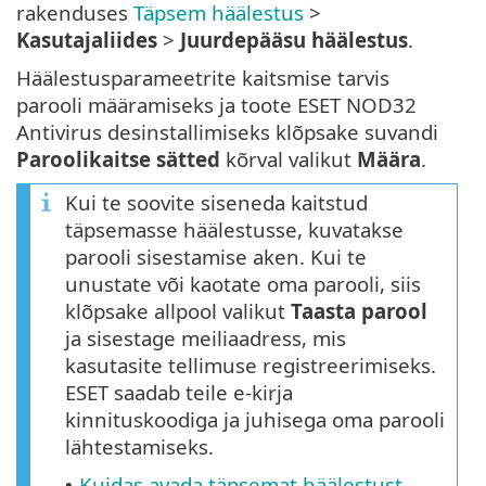
rakenduses
Täpsem häälestus
>
Kasutajaliides
>
Juurdepääsu häälestus
.
Häälestusparameetrite kaitsmise tarvis
parooli määramiseks ja toote ESET NOD32
Antivirus desinstallimiseks klõpsake suvandi
Paroolikaitse sätted
kõrval valikut
Määra
.
Kui te soovite siseneda kaitstud
täpsemasse häälestusse, kuvatakse
parooli sisestamise aken. Kui te
unustate või kaotate oma parooli, siis
klõpsake allpool valikut
Taasta parool
ja sisestage meiliaadress, mis
kasutasite tellimuse registreerimiseks.
ESET saadab teile e-kirja
kinnituskoodiga ja juhisega oma parooli
lähtestamiseks.
Kuidas avada täpsemat häälestust
•