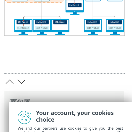
面包屑
Your account, your cookies
ESET 联机帮助
>
ESET PROTECT On-Prem
>
choice
介绍
>
架构
> Web 控制台
We and our partners use cookies to give you the best