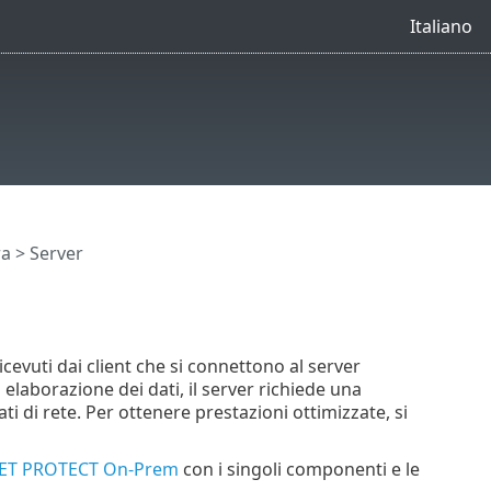
Italiano
ra
> Server
icevuti dai client che si connettono al server
 elaborazione dei dati, il server richiede una
ti di rete. Per ottenere prestazioni ottimizzate, si
 ESET PROTECT On-Prem
con i singoli componenti e le