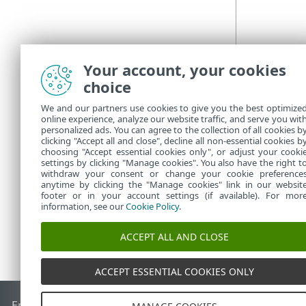
Your account, your cookies
choice
We and our partners use cookies to give you the best optimize
online experience, analyze our website traffic, and serve you wit
personalized ads. You can agree to the collection of all cookies b
clicking "Accept all and close", decline all non-essential cookies b
choosing "Accept essential cookies only", or adjust your cooki
settings by clicking "Manage cookies". You also have the right t
withdraw your consent or change your cookie preference
anytime by clicking the "Manage cookies" link in our websit
footer or in your account settings (if available). For mor
information, see our
Cookie Policy
.
ACCEPT ALL AND CLOSE
ACCEPT ESSENTIAL COOKIES ONLY
End of Life
ESET Knowledge Base
Forum ESET
ESET Status 