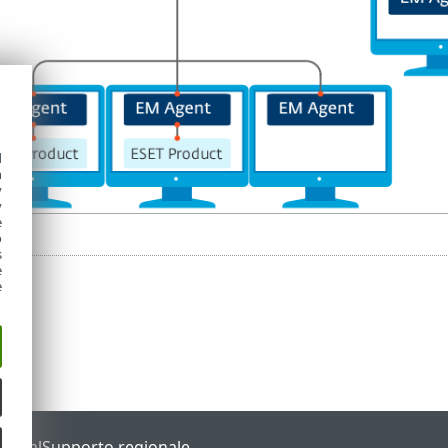
d
h
y
y
e
o
s
e
e
Portal
Supporto regionale