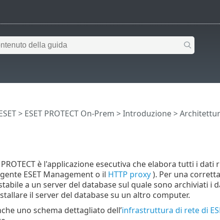
 ESET
>
ESET PROTECT On-Prem
>
Introduzione
>
Architettu
 PROTECT è l'applicazione esecutiva che elabora tutti i dati r
’agente ESET Management o il
HTTP proxy
). Per una corretta
abile a un server del database sul quale sono archiviati i da
nstallare il server del database su un altro computer.
che uno schema dettagliato dell’
infrastruttura di rete di