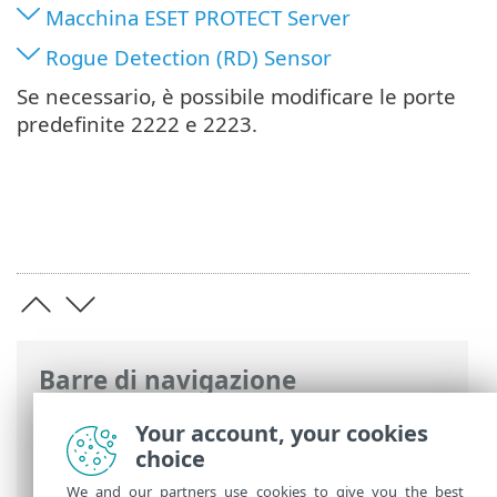
Macchina ESET PROTECT Server
Rogue Detection (RD) Sensor
Se necessario, è possibile modificare le porte
predefinite 2222 e 2223.
Barre di navigazione
Guida online ESET
>
ESET PROTECT On-
Your account, your cookies
Prem
>
Specifiche
>
Rete
> Porte
choice
utilizzate
We and our partners use cookies to give you the best