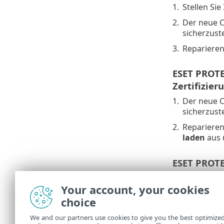
1.
Stellen Sie
2.
Der neue C
sicherzust
3.
Reparieren
ESET PROTEC
Zertifizier
1.
Der neue C
sicherzust
2.
Reparieren
laden
aus 
ESET PROTE
PROTECT Ser
Your account, your cookies
1.
Reparieren
choice
2.
Reparieren
We and our partners use cookies to give you the best optimize
Installat
•