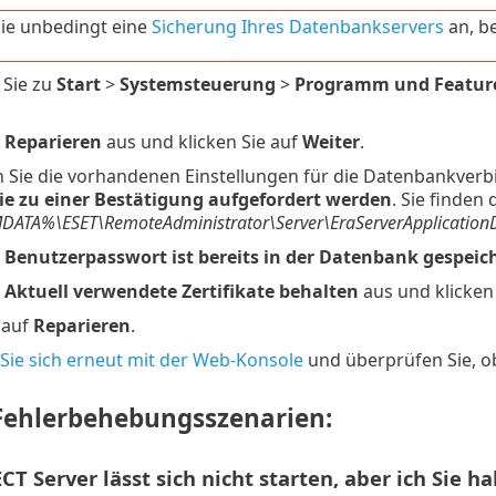
ie unbedingt eine
Sicherung Ihres Datenbankservers
an, b
 Sie zu
Start
>
Systemsteuerung
>
Programm und Featur
e
Reparieren
aus und klicken Sie auf
Weiter
.
Sie die vorhandenen Einstellungen für die Datenbankverb
ie zu einer Bestätigung aufgefordert werden
. Sie finde
TA%\ESET\RemoteAdministrator\Server\EraServerApplicationDat
e
Benutzerpasswort ist bereits in der Datenbank gespeic
e
Aktuell verwendete Zertifikate behalten
aus und klicken
 auf
Reparieren
.
Sie sich erneut mit der Web-Konsole
und überprüfen Sie, 
Fehlerbehebungsszenarien:
T Server lässt sich nicht starten, aber ich Sie 