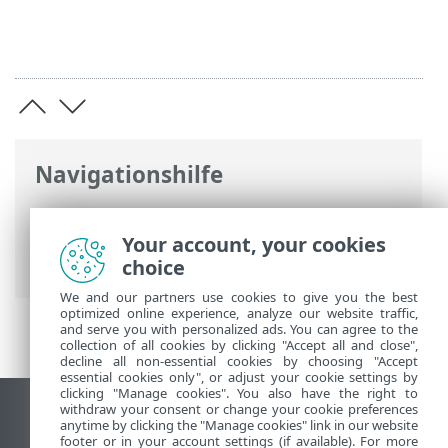
Navigationshilfe
ESET Online-Hilfe
>
ESET PROTECT On-
Prem
>
Upgrade
> Datenbankserver
Your account, your cookies
sichern/aktualisieren
choice
We and our partners use cookies to give you the best
optimized online experience, analyze our website traffic,
and serve you with personalized ads. You can agree to the
collection of all cookies by clicking "Accept all and close",
decline all non-essential cookies by choosing "Accept
essential cookies only", or adjust your cookie settings by
clicking "Manage cookies". You also have the right to
withdraw your consent or change your cookie preferences
Desktop-Site anzeigen
anytime by clicking the "Manage cookies" link in our website
footer or in your account settings (if available). For more
End of Life