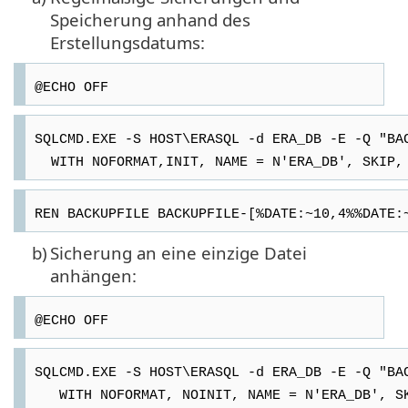
Speicherung anhand des
Erstellungsdatums:
@ECHO OFF
SQLCMD.EXE -S HOST\ERASQL -d ERA_DB -E -Q "BA
WITH NOFORMAT,INIT, NAME = N'ERA_DB', SKIP, 
REN BACKUPFILE BACKUPFILE-[%DATE:~10,4%%DATE:
b)
Sicherung an eine einzige Datei
anhängen:
@ECHO OFF
SQLCMD.EXE -S HOST\ERASQL -d ERA_DB -E -Q "BA
WITH NOFORMAT, NOINIT, NAME = N'ERA_DB', SKI