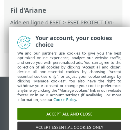
Fil d'Ariane
Aide en ligne d'ESET
>
ESET PROTECT On-
Prem
>
Mettre à niveau
> Mise à niveau
ESET PROTECT On-Prem installée sur une
Your account, your cookies
grappe de basculement sous Windows
choice
We and our partners use cookies to give you the best
optimized online experience, analyze our website traffic,
and serve you with personalized ads. You can agree to the
collection of all cookies by clicking "Accept all and close",
decline all non-essential cookies by choosing "Accept
essential cookies only", or adjust your cookie settings by
clicking "Manage cookies". You also have the right to
withdraw your consent or change your cookie preferences
Afficher le site pour ordinateur de bureau
anytime by clicking the "Manage cookies" link in our website
footer or in your account settings (if available). For more
End of Life
information, see our
Cookie Policy
.
Base de connaissances ESET
Forum ESET
ACCEPT ALL AND CLOSE
ESET Status Portal
Assistance régionale
ACCEPT ESSENTIAL COOKIES ONLY